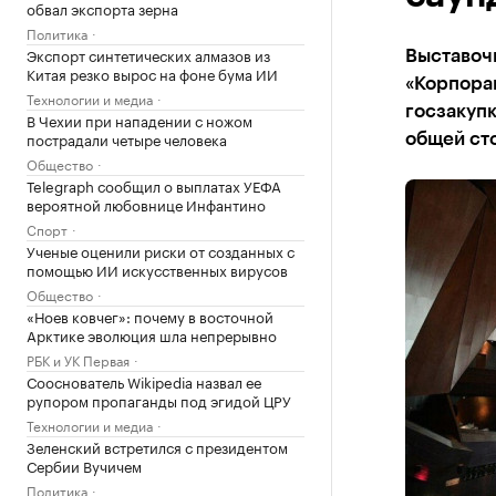
обвал экспорта зерна
Политика
Экспорт синтетических алмазов из
Выставоч
Китая резко вырос на фоне бума ИИ
«Корпорац
Технологии и медиа
госзакупк
В Чехии при нападении с ножом
пострадали четыре человека
общей ст
Общество
Telegraph сообщил о выплатах УЕФА
вероятной любовнице Инфантино
Спорт
Ученые оценили риски от созданных с
помощью ИИ искусственных вирусов
Общество
«Ноев ковчег»: почему в восточной
Арктике эволюция шла непрерывно
РБК и УК Первая
Сооснователь Wikipedia назвал ее
рупором пропаганды под эгидой ЦРУ
Технологии и медиа
Зеленский встретился с президентом
Сербии Вучичем
Политика