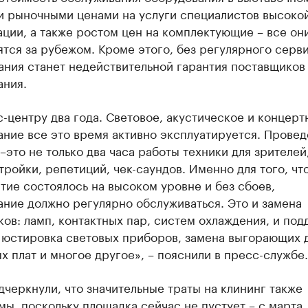
и рыночными ценами на услуги специалистов высоко
ции, а также ростом цен на комплектующие – все он
тся за рубежом. Кроме этого, без регулярного серв
ания станет недействительной гарантия поставщиков
ания.
-центру два года. Световое, акустическое и концерт
ние все это время активно эксплуатируется. Прове
–это не только два часа работы техники для зрителей,
тройки, репетиций, чек-саундов. Именно для того, чт
ие состоялось на высоком уровне и без сбоев,
ние должно регулярно обслуживаться. Это и замена
ов: ламп, контактных пар, систем охлаждения, и по
, юстировка световых приборов, замена выгорающих 
х плат и многое другое», – пояснили в пресс-службе.
черкнули, что значительные траты на клининг также
ы, поскольку площадка сейчас не пустует – с марта