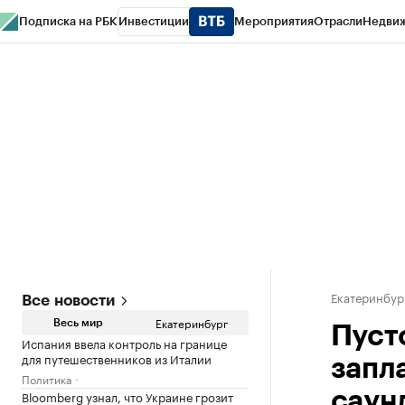
Подписка на РБК
Инвестиции
Мероприятия
Отрасли
Недви
РБК Курсы
РБК Life
Тренды
Визионеры
Национальные проекты
Горо
Спецпроекты СПб
Конференции СПб
Спецпроекты
Проверка конт
Екатеринбур
Все новости
Екатеринбург
Весь мир
Пуст
Испания ввела контроль на границе
для путешественников из Италии
запла
Политика
Bloomberg узнал, что Украине грозит
саун