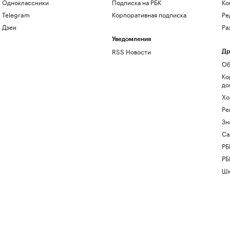
Одноклассники
Подписка на РБК
Ко
Telegram
Корпоративная подписка
Ре
Дзен
Ра
Уведомления
RSS Новости
Др
Об
Ко
до
Хо
Ре
Зн
Са
РБ
РБ
Шк