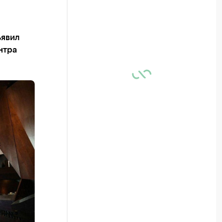
ъявил
нтра