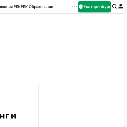
Екатеринбург
вления РБК
РБК Образование
редитные рейтинги
Франшизы
Газета
ок наличной валюты
нг и