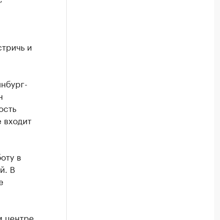
стричь и
инбург-
н
ость
е входит
оту в
й. В
е
м центре