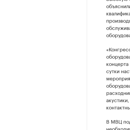
объяснил
квалифика
производя
обслужив
оборудов
«Конгресс
оборудова
концерта 
сутки нас
мероприят
оборудова
расходник
акустики
контактны
В МВЦ под
необходим