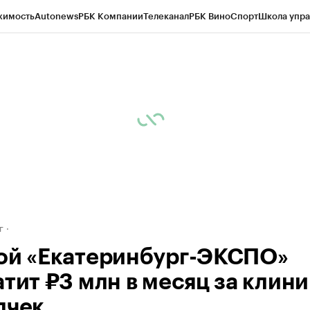
жимость
Autonews
РБК Компании
Телеканал
РБК Вино
Спорт
Школа упра
д
Стиль
Крипто
РБК Бизнес-среда
Дискуссионный клуб
Исследования
К
рагентов
Политика
Экономика
Бизнес
Технологии и медиа
Финансы
Рын
г
ой «Екатеринбург-ЭКСПО»
тит ₽3 млн в месяц за клини
дчек