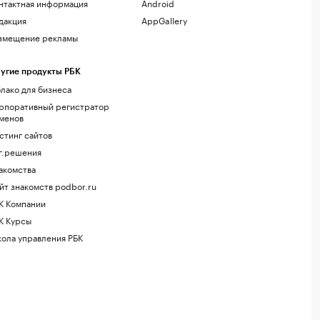
нтактная информация
Android
дакция
AppGallery
змещение рекламы
угие продукты РБК
лако для бизнеса
рпоративный регистратор
менов
стинг сайтов
г.решения
акомства
йт знакомств podbor.ru
К Компании
К Курсы
ола управления РБК