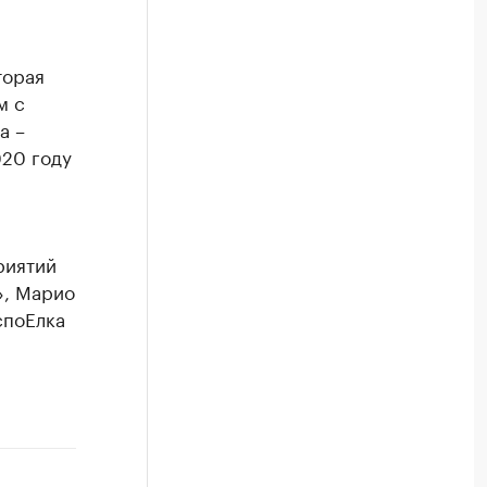
торая
м с
а –
020 году
риятий
», Марио
споЕлка