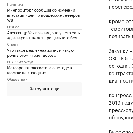
Политика
перегород
Минпромторг сообщил об изучении
властями идей по поддержке селлеров
WB
Кроме эт
Бизнес
территори
Александр Усик заявил, что у него есть
поливать 
«два варианта» для прощального боя
Спорт
Закупку н
Что такое медленная жизнь и какую
роль в этом играет дерево
ЭКСПО» об
РБК и Старквуд
сегодня. 
Метеоролог рассказала о погоде в
контракта
Москве на выходных
Общество
диагности
Загрузить еще
Конгресс
2019 году
пресс-сл
оборудова
Высокую 