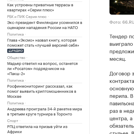
Как устроены приватные террасы в
квартирах «Серии плюс»
РБК и ПИК Серия плюс
Фото: 66.R
Экс-президент Финляндии усомнился в
сценарии нападения России на НАТО
Политика
Тендер по
Глава «Эксмо» назвал книгу, которая
выиграло
поможет стать «лучшей версией себя»
предложил
РАДИО
Общество
месяц.
Мадьяр ответил на вопрос, останется
ли «Росатом» подрядчиком на
Договор з
«Пакш-2»
контракта
Политика
Росфинмониторинг рассказал, как
основную 
помог выявить криптомошенников в
перила. В
Москве
павильона
Политика
Андреева проиграла 34-й ракетке мира
раз в нед
в третьем круге турнира в Торонто
центра, а
Спорт
обязатель
РПЦ ответила на призыв уйти из
Африки
стульев. 