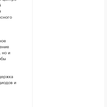
й
и
исного
ное
дение
 но и
обы
ддержка
диодов и