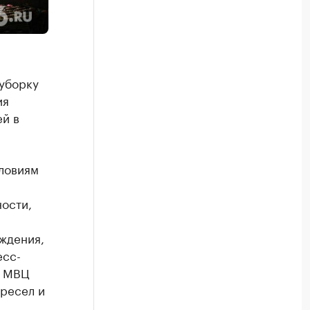
 уборку
ия
ей в
словиям
ности,
аждения,
есс-
о МВЦ
кресел и
,