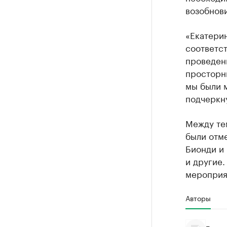
возобнови
«Екатери
соответс
проведен
просторны
мы были 
подчеркн
Между те
были отме
Бионди и 
и другие.
мероприя
Авторы