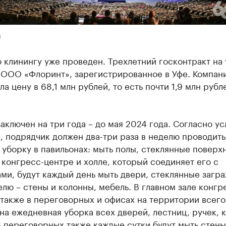
U
 клинингу уже проведен. Трехлетний госконтракт на
 ООО «Флоринт», зарегистрированное в Уфе. Компан
а цену в 68,1 млн рублей, то есть почти 1,9 млн рубл
аключен на три года – до мая 2024 года. Согласно у
, подрядчик должен два-три раза в неделю проводить
уборку в павильонах: мыть полы, стеклянные поверх
 конгресс-центре и холле, который соединяет его с
ми, будут каждый день мыть двери, стеклянные загр
елю – стены и колонны, мебель. В главном зале конгр
 также в переговорных и офисах на территории всег
на ежедневная уборка всех дверей, лестниц, ручек, 
В переговорных также каждые сутки будут мыть стены