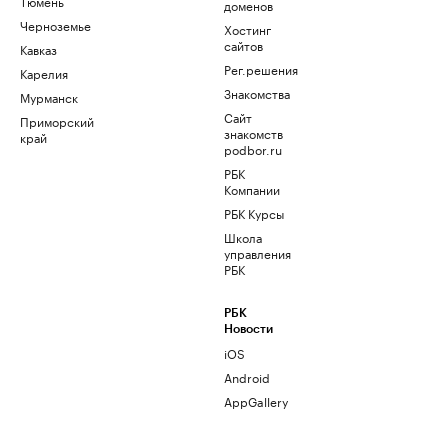
Тюмень
доменов
Черноземье
Хостинг
сайтов
Кавказ
Рег.решения
Карелия
Знакомства
Мурманск
Сайт
Приморский
знакомств
край
podbor.ru
РБК
Компании
РБК Курсы
Школа
управления
РБК
РБК
Новости
iOS
Android
AppGallery