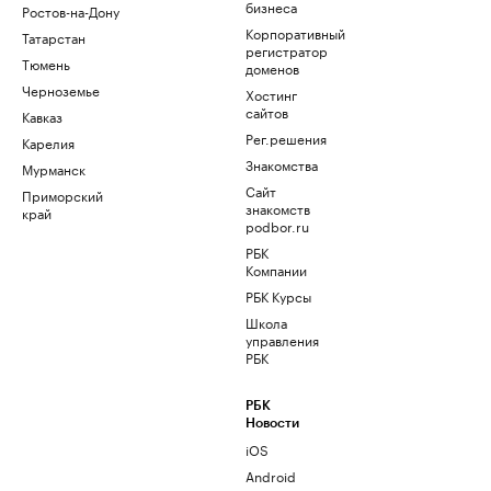
бизнеса
Ростов-на-Дону
Корпоративный
Татарстан
регистратор
Тюмень
доменов
Черноземье
Хостинг
сайтов
Кавказ
Рег.решения
Карелия
Знакомства
Мурманск
Сайт
Приморский
знакомств
край
podbor.ru
РБК
Компании
РБК Курсы
Школа
управления
РБК
РБК
Новости
iOS
Android