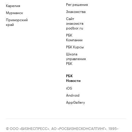
Рег.решения
Карелия
Знакомства
Мурманск
Сайт
Приморский
знакомств
край
podbor.ru
РБК
Компании
РБК Курсы
Школа
управления
РБК
РБК
Новости
iOS
Android
AppGallery
© ООО «БИЗНЕСПРЕСС», АО «РОСБИЗНЕСКОНСАЛТИНГ», 1995–