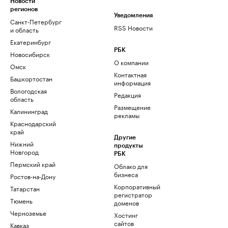
Новости
регионов
Уведомления
Санкт-Петербург
RSS Новости
и область
Екатеринбург
РБК
Новосибирск
О компании
Омск
Контактная
Башкортостан
информация
Вологодская
Редакция
область
Размещение
Калининград
рекламы
Краснодарский
край
Другие
Нижний
продукты
Новгород
РБК
Пермский край
Облако для
бизнеса
Ростов-на-Дону
Корпоративный
Татарстан
регистратор
Тюмень
доменов
Черноземье
Хостинг
сайтов
Кавказ