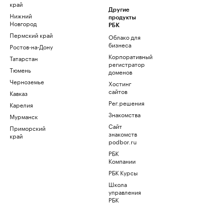
край
Другие
Нижний
продукты
Новгород
РБК
Пермский край
Облако для
бизнеса
Ростов-на-Дону
Корпоративный
Татарстан
регистратор
Тюмень
доменов
Черноземье
Хостинг
сайтов
Кавказ
Рег.решения
Карелия
Знакомства
Мурманск
Сайт
Приморский
знакомств
край
podbor.ru
РБК
Компании
РБК Курсы
Школа
управления
РБК