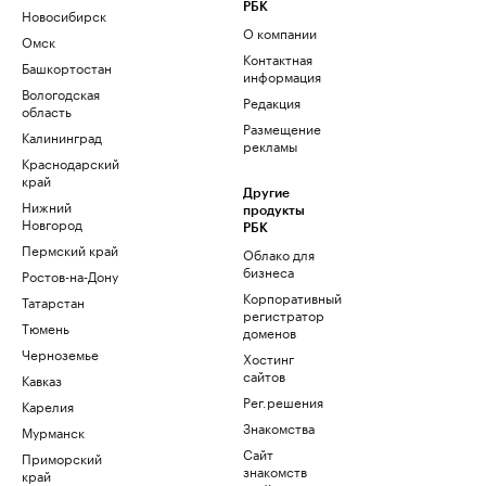
РБК
Новосибирск
О компании
Омск
Контактная
Башкортостан
информация
Вологодская
Редакция
область
Размещение
Калининград
рекламы
Краснодарский
край
Другие
Нижний
продукты
Новгород
РБК
Пермский край
Облако для
бизнеса
Ростов-на-Дону
Корпоративный
Татарстан
регистратор
Тюмень
доменов
Черноземье
Хостинг
сайтов
Кавказ
Рег.решения
Карелия
Знакомства
Мурманск
Сайт
Приморский
знакомств
край