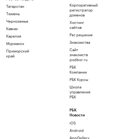
Корпоративный
Татарстан
регистратор
Тюмень
доменов
Черноземье
Хостинг
сайтов
Кавказ
Рег.решения
Карелия
Знакомства
Мурманск
Сайт
Приморский
знакомств
край
podbor.ru
РБК
Компании
РБК Курсы
Школа
управления
РБК
РБК
Новости
iOS
Android
AppGallery