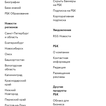
Скрыть баннеры
Биографии
на РБК
База знаний
Подписка на РБК
РБК Образование
Корпоративная
подписка
Новости
регионов
Уведомления
Санкт-Петербург
RSS Новости
и область
Екатеринбург
РБК
Новосибирск
О компании
Омск
Контактная
Башкортостан
информация
Вологодская
Редакция
область
Размещение
Калининград
рекламы
Краснодарский
край
Другие
Нижний
продукты
Новгород
РБК
Пермский край
Облако для
бизнеса
Ростов-на-Дону