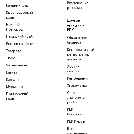
Размещение
Калининград
рекламы
Краснодарский
край
Другие
Нижний
продукты
Новгород
РБК
Пермский край
Облако для
бизнеса
Ростов-на-Дону
Корпоративный
Татарстан
регистратор
Тюмень
доменов
Черноземье
Хостинг
сайтов
Кавказ
Рег.решения
Карелия
Знакомства
Мурманск
Сайт
Приморский
знакомств
край
podbor.ru
РБК
Компании
РБК Курсы
Школа
управления