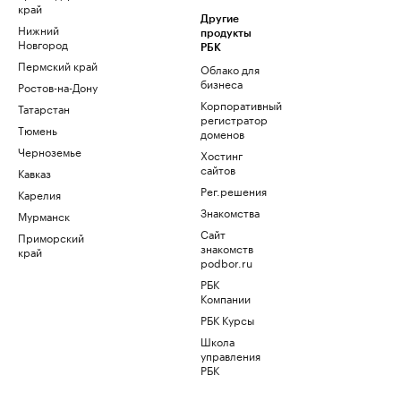
край
Другие
Нижний
продукты
Новгород
РБК
Пермский край
Облако для
бизнеса
Ростов-на-Дону
Корпоративный
Татарстан
регистратор
Тюмень
доменов
Черноземье
Хостинг
сайтов
Кавказ
Рег.решения
Карелия
Знакомства
Мурманск
Сайт
Приморский
знакомств
край
podbor.ru
РБК
Компании
РБК Курсы
Школа
управления
РБК