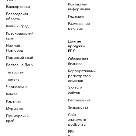
Контактная
Башкортостан
информация
Вологодская
Редакция
область
Размещение
Калининград
рекламы
Краснодарский
край
Другие
Нижний
продукты
Новгород
РБК
Пермский край
Облако для
бизнеса
Ростов-на-Дону
Корпоративный
Татарстан
регистратор
Тюмень
доменов
Черноземье
Хостинг
сайтов
Кавказ
Рег.решения
Карелия
Знакомства
Мурманск
Сайт
Приморский
знакомств
край
podbor.ru
РБК
Компании