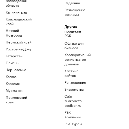
Вологодская
Редакция
область
Размещение
Калининград
рекламы
Краснодарский
край
Другие
Нижний
продукты
Новгород
РБК
Пермский край
Облако для
бизнеса
Ростов-на-Дону
Корпоративный
Татарстан
регистратор
Тюмень
доменов
Черноземье
Хостинг
сайтов
Кавказ
Рег.решения
Карелия
Знакомства
Мурманск
Сайт
Приморский
знакомств
край
podbor.ru
РБК
Компании
РБК Курсы