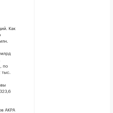
ий. Как
о
млн.
 млрд
.
, по
 тыс.
авы
323,6
ов АКРА