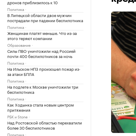
дронов приблизилось к 10
Политика
В Липецкой области двое мужчин
пострадали при падении беспилотника
Политика
Женщинам платят меньше. Что из-за
этого теряют компании
Образование
Силы ПВО уничтожили над Россией
почти 400 беспилотников за ночь
Политика
На Ильском НПЗ произошел пожар из-
за атаки БПЛА
Политика
На подлете к Москве уничтожили три
беспилотника
Политика
Как Ходынка стала новым центром
притяжения
РБК и Stone
Над Ростовской областью перехватили
более 30 беспилотников
Политика