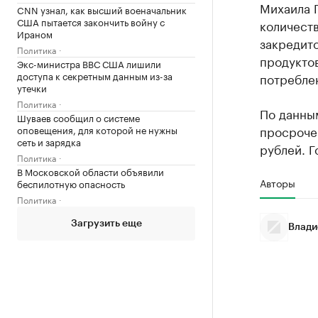
Михаила 
CNN узнал, как высший военачальник
США пытается закончить войну с
количест
Ираном
закредито
Политика
продукто
Экс-министра ВВС США лишили
доступа к секретным данным из-за
потреблен
утечки
Политика
По данным
Шуваев сообщил о системе
просрочен
оповещения, для которой не нужны
сеть и зарядка
рублей. Г
Политика
В Московской области объявили
Авторы
беспилотную опасность
Политика
Загрузить еще
Влади