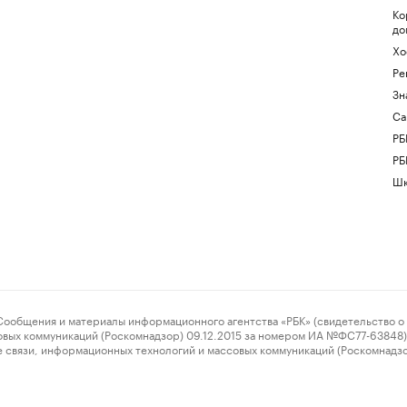
Ко
до
Хо
Ре
Зн
Са
РБ
РБ
Шк
ения и материалы информационного агентства «РБК» (свидетельство о 
овых коммуникаций (Роскомнадзор) 09.12.2015 за номером ИА №ФС77-63848) 
 связи, информационных технологий и массовых коммуникаций (Роскомнадз