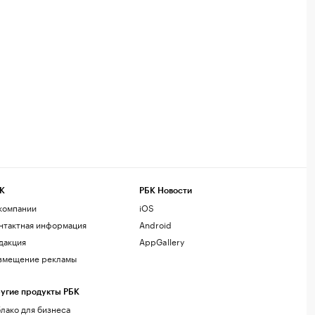
К
РБК Новости
компании
iOS
нтактная информация
Android
дакция
AppGallery
змещение рекламы
угие продукты РБК
лако для бизнеса