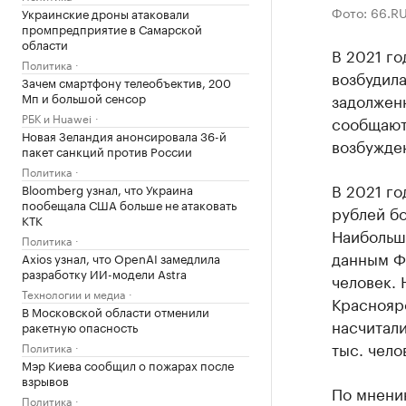
Фото: 66.R
Украинские дроны атаковали
промпредприятие в Самарской
области
В 2021 г
Политика
возбудила
Зачем смартфону телеобъектив, 200
Мп и большой сенсор
задолженн
РБК и Huawei
сообщают
Новая Зеландия анонсировала 36-й
возбужден
пакет санкций против России
Политика
В 2021 го
Bloomberg узнал, что Украина
пообещала США больше не атаковать
рублей бо
КТК
Наибольш
Политика
данным Ф
Axios узнал, что OpenAI замедлила
разработку ИИ-модели Astra
человек. 
Технологии и медиа
Красноярс
В Московской области отменили
насчитали
ракетную опасность
тыс. чело
Политика
Мэр Киева сообщил о пожарах после
взрывов
По мнени
Политика