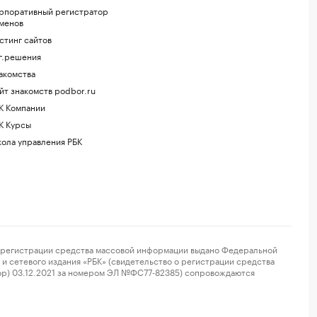
рпоративный регистратор
менов
стинг сайтов
г.решения
акомства
йт знакомств podbor.ru
К Компании
К Курсы
ола управления РБК
регистрации средства массовой информации выдано Федеральной
и сетевого издания «РБК» (свидетельство о регистрации средства
ор) 03.12.2021 за номером ЭЛ №ФС77-82385) сопровождаются