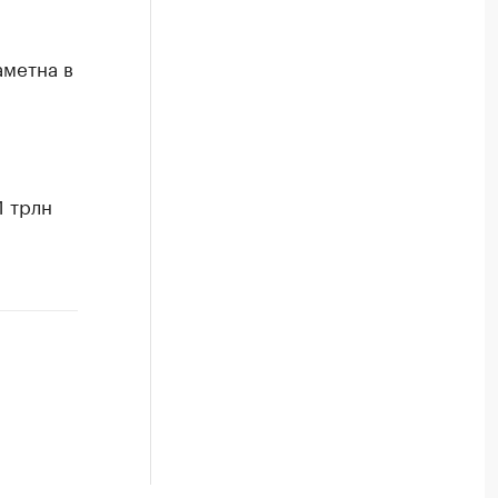
аметна в
1 трлн