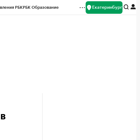
Екатеринбург
вления РБК
РБК Образование
редитные рейтинги
Франшизы
Газета
ок наличной валюты
 в