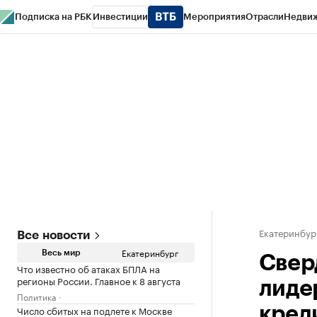
Подписка на РБК
Инвестиции
Мероприятия
Отрасли
Недви
РБК Курсы
РБК Life
Тренды
Визионеры
Национальные проекты
Горо
Спецпроекты СПб
Конференции СПб
Спецпроекты
Проверка конт
Екатеринбур
Все новости
Екатеринбург
Весь мир
Свер
Что известно об атаках БПЛА на
регионы России. Главное к 8 августа
лиде
Политика
Число сбитых на подлете к Москве
кред