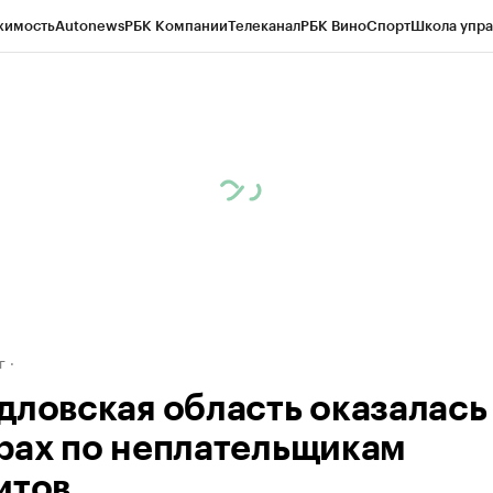
жимость
Autonews
РБК Компании
Телеканал
РБК Вино
Спорт
Школа упра
д
Стиль
Крипто
РБК Бизнес-среда
Дискуссионный клуб
Исследования
К
рагентов
Политика
Экономика
Бизнес
Технологии и медиа
Финансы
Рын
г
дловская область оказалась
рах по неплательщикам
итов