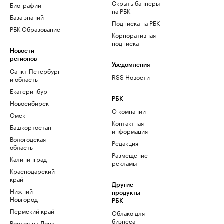
Скрыть баннеры
Биографии
на РБК
База знаний
Подписка на РБК
РБК Образование
Корпоративная
подписка
Новости
регионов
Уведомления
Санкт-Петербург
RSS Новости
и область
Екатеринбург
РБК
Новосибирск
О компании
Омск
Контактная
Башкортостан
информация
Вологодская
Редакция
область
Размещение
Калининград
рекламы
Краснодарский
край
Другие
Нижний
продукты
Новгород
РБК
Пермский край
Облако для
бизнеса
Ростов-на-Дону