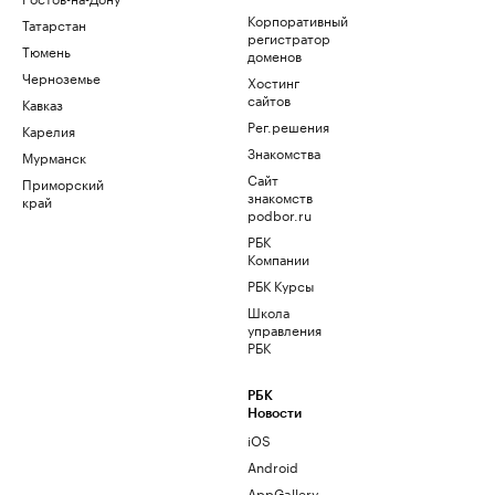
Корпоративный
Татарстан
регистратор
Тюмень
доменов
Черноземье
Хостинг
сайтов
Кавказ
Рег.решения
Карелия
Знакомства
Мурманск
Сайт
Приморский
знакомств
край
podbor.ru
РБК
Компании
РБК Курсы
Школа
управления
РБК
РБК
Новости
iOS
Android
AppGallery