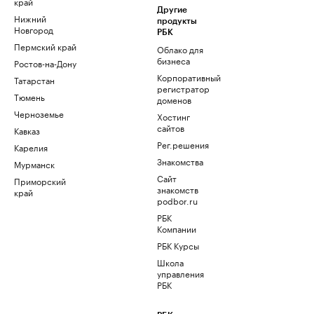
край
Другие
Нижний
продукты
Новгород
РБК
Пермский край
Облако для
бизнеса
Ростов-на-Дону
Корпоративный
Татарстан
регистратор
Тюмень
доменов
Черноземье
Хостинг
сайтов
Кавказ
Рег.решения
Карелия
Знакомства
Мурманск
Сайт
Приморский
знакомств
край
podbor.ru
РБК
Компании
РБК Курсы
Школа
управления
РБК