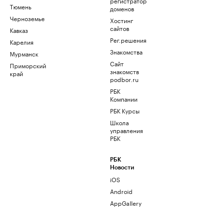
регистратор
Тюмень
доменов
Черноземье
Хостинг
сайтов
Кавказ
Рег.решения
Карелия
Знакомства
Мурманск
Сайт
Приморский
знакомств
край
podbor.ru
РБК
Компании
РБК Курсы
Школа
управления
РБК
РБК
Новости
iOS
Android
AppGallery