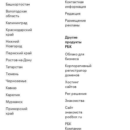
Контактная
Башкортостан
информация
Вологодская
Редакция
область
Размещение
Калининград
рекламы
Краснодарский
край
Другие
Нижний
продукты
Новгород
РБК
Пермский край
Облако для
бизнеса
Ростов-на-Дону
Корпоративный
Татарстан
регистратор
Тюмень
доменов
Черноземье
Хостинг
сайтов
Кавказ
Рег.решения
Карелия
Знакомства
Мурманск
Сайт
Приморский
знакомств
край
podbor.ru
РБК
Компании