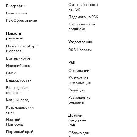
Скрыть баннеры
Биографии
на РБК
База знаний
Подписка на РБК
РБК Образование
Корпоративная
подписка
Новости
регионов
Уведомления
Санкт-Петербург
RSS Новости
и область
Екатеринбург
РБК
Новосибирск
О компании
Омск
Контактная
Башкортостан
информация
Вологодская
Редакция
область
Размещение
Калининград
рекламы
Краснодарский
край
Другие
Нижний
продукты
Новгород
РБК
Пермский край
Облако для