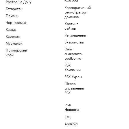
бизнеса
Ростов-на-Дону
Корпоративный
Татарстан
регистратор
Тюмень
доменов
Черноземье
Хостинг
сайтов
Кавказ
Рег.решения
Карелия
Знакомства
Мурманск
Сайт
Приморский
знакомств
край
podbor.ru
РБК
Компании
РБК Курсы
Школа
управления
РБК
РБК
Новости
iOS
Android