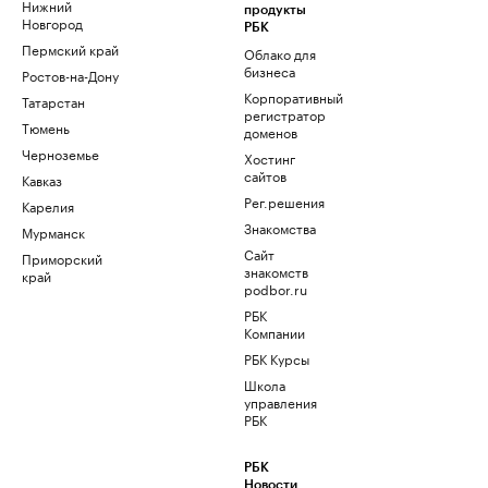
Нижний
продукты
Новгород
РБК
Пермский край
Облако для
бизнеса
Ростов-на-Дону
Корпоративный
Татарстан
регистратор
Тюмень
доменов
Черноземье
Хостинг
сайтов
Кавказ
Рег.решения
Карелия
Знакомства
Мурманск
Сайт
Приморский
знакомств
край
podbor.ru
РБК
Компании
РБК Курсы
Школа
управления
РБК
РБК
Новости