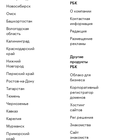
РБК
Новосибирск
О компании
Омск
Контактная
Башкортостан
информация
Вологодская
Редакция
область
Размещение
Калининград
рекламы
Краснодарский
край
Другие
Нижний
продукты
Новгород
РБК
Пермский край
Облако для
бизнеса
Ростов-на-Дону
Корпоративный
Татарстан
регистратор
Тюмень
доменов
Черноземье
Хостинг
сайтов
Кавказ
Рег.решения
Карелия
Знакомства
Мурманск
Сайт
Приморский
знакомств
край