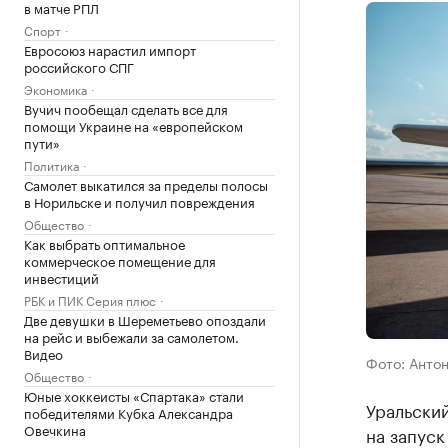
в матче РПЛ
Спорт
Евросоюз нарастил импорт
российского СПГ
Экономика
Вучич пообещал сделать все для
помощи Украине на «европейском
пути»
Политика
Самолет выкатился за пределы полосы
в Норильске и получил повреждения
Общество
Как выбрать оптимальное
коммерческое помещение для
инвестиций
РБК и ПИК Серия плюс
Две девушки в Шереметьево опоздали
на рейс и выбежали за самолетом.
Видео
Фото: Антон
Общество
Юные хоккеисты «Спартака» стали
Уральский
победителями Кубка Александра
Овечкина
на запуск