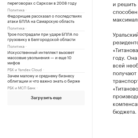
переговорах с Саркози в 2008 году
и решить
Политика
способен 
Федорищев рассказал о последствиях
максималь
атаки БПЛА на Самарскую область
Политика
Уральски
Трое пострадали при ударе БПЛА по
грузовику в Белгородской области
резидент
Политика
«Титанова
Искусственный интеллект вызовет
году. Она
массовые увольнения — и еще 10
мифов
всей нео
РБК и Yandex Cloud
получают 
Зачем малому и среднему бизнесу
транспорт
облигации и что важно знать о бирже
«Титанов
РБК и МСП Банк
производс
Загрузить еще
компенсац
бюджета.