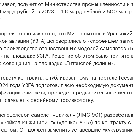
у завод получит от Министерства промышленности и 
4 млрд рублей, в 2023 — 1,6 млрд рублей и 500 млн р
.
 апреля
стало известно
, что Минпромторг и Уральский
кой авиации (УЗГА) договорились о «скорейшем запу
о производства отечественных моделей самолетов «Б
» на площадке УЗГА. Решение об этом было принято 
о совещания на площадке «Титановой долины».
 тексту
контракта
, опубликованному на портале Госза
024 года УЗГА подготовит всю необходимую докумен
ификации самолета, проведет предварительные испы
т самолет к серийному производству.
ногоцелевой самолет «Байкал» (ЛМС-901) разработал
«Байкал-Инжиниринг» («дочка» УЗГА) по контракту с
оргом. Он должен заменить устаревшие «кукурузник