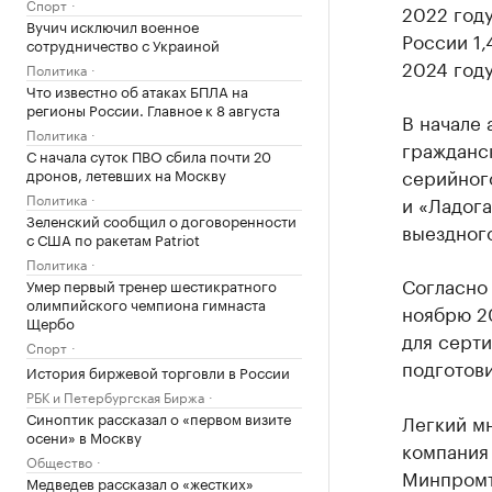
Спорт
2022 год
Вучич исключил военное
России 1,
сотрудничество с Украиной
2024 году
Политика
Что известно об атаках БПЛА на
регионы России. Главное к 8 августа
В начале
Политика
гражданс
С начала суток ПВО сбила почти 20
серийног
дронов, летевших на Москву
Политика
и «Ладога
Зеленский сообщил о договоренности
выездног
с США по ракетам Patriot
Политика
Согласно
Умер первый тренер шестикратного
олимпийского чемпиона гимнаста
ноябрю 2
Щербо
для серт
Спорт
подготови
История биржевой торговли в России
РБК и Петербургская Биржа
Синоптик рассказал о «первом визите
Легкий м
осени» в Москву
компания 
Общество
Минпромт
Медведев рассказал о «жестких»