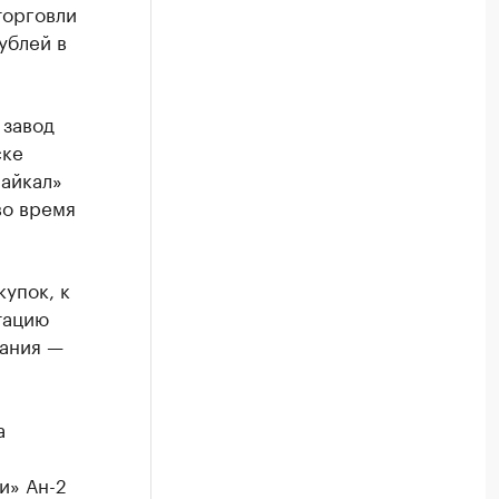
торговли
ублей в
 завод
ске
айкал»
во время
купок, к
тацию
тания —
а
и» Ан-2