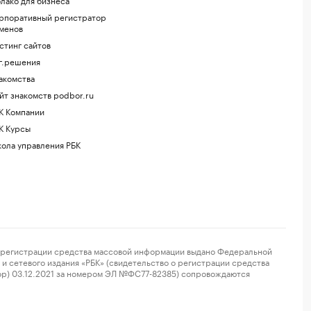
рпоративный регистратор
менов
стинг сайтов
г.решения
акомства
йт знакомств podbor.ru
К Компании
К Курсы
ола управления РБК
регистрации средства массовой информации выдано Федеральной
и сетевого издания «РБК» (свидетельство о регистрации средства
ор) 03.12.2021 за номером ЭЛ №ФС77-82385) сопровождаются