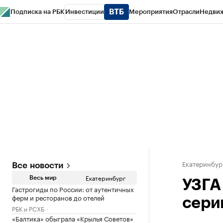
Подписка на РБК
Инвестиции
Мероприятия
Отрасли
Недви
РБК Курсы
РБК Life
Тренды
Визионеры
Национальные проекты
Горо
Спецпроекты СПб
Конференции СПб
Спецпроекты
Проверка конт
Екатеринбур
Все новости
Екатеринбург
Весь мир
УЗГА 
Гастрогиды по России: от аутентичных
ферм и ресторанов до отелей
сери
РБК и РСХБ
«Балтика» обыграла «Крылья Советов»