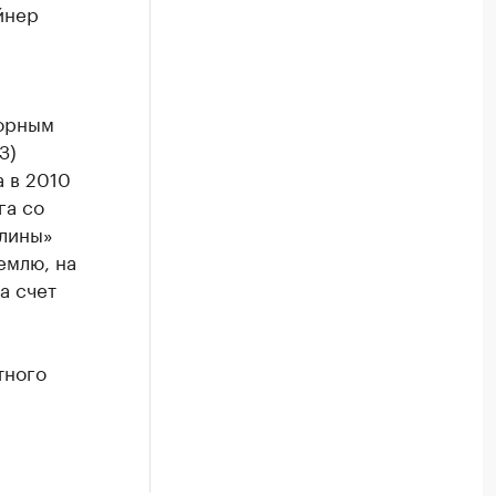
йнер
орным
З)
а в 2010
га со
олины»
емлю, на
а счет
тного