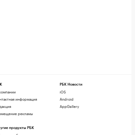
К
РБК Новости
компании
iOS
нтактная информация
Android
дакция
AppGallery
змещение рекламы
угие продукты РБК
лако для бизнеса