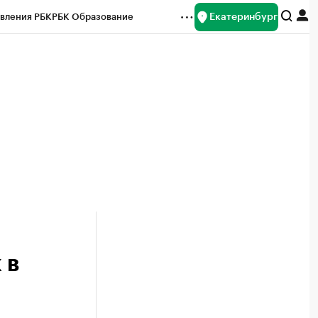
Екатеринбург
вления РБК
РБК Образование
редитные рейтинги
Франшизы
Газета
ок наличной валюты
 в