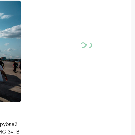
 рублей
МС-3». В