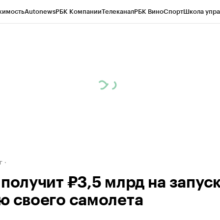
жимость
Autonews
РБК Компании
Телеканал
РБК Вино
Спорт
Школа упра
д
Стиль
Крипто
РБК Бизнес-среда
Дискуссионный клуб
Исследования
К
рагентов
Политика
Экономика
Бизнес
Технологии и медиа
Финансы
Рын
г
получит ₽3,5 млрд на запуск
ю своего самолета