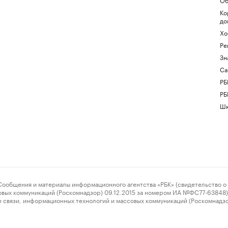
Ко
до
Хо
Ре
Зн
Са
РБ
РБ
Шк
ения и материалы информационного агентства «РБК» (свидетельство о 
овых коммуникаций (Роскомнадзор) 09.12.2015 за номером ИА №ФС77-63848) 
 связи, информационных технологий и массовых коммуникаций (Роскомнадз