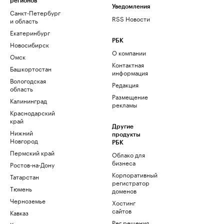
регионов
Уведомления
Санкт-Петербург
RSS Новости
и область
Екатеринбург
РБК
Новосибирск
О компании
Омск
Контактная
Башкортостан
информация
Вологодская
Редакция
область
Размещение
Калининград
рекламы
Краснодарский
край
Другие
Нижний
продукты
Новгород
РБК
Пермский край
Облако для
бизнеса
Ростов-на-Дону
Корпоративный
Татарстан
регистратор
Тюмень
доменов
Черноземье
Хостинг
сайтов
Кавказ
Рег.решения