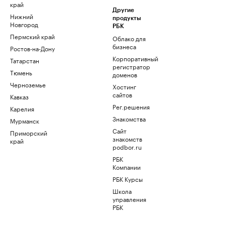
край
Другие
Нижний
продукты
Новгород
РБК
Пермский край
Облако для
бизнеса
Ростов-на-Дону
Корпоративный
Татарстан
регистратор
Тюмень
доменов
Черноземье
Хостинг
сайтов
Кавказ
Рег.решения
Карелия
Знакомства
Мурманск
Сайт
Приморский
знакомств
край
podbor.ru
РБК
Компании
РБК Курсы
Школа
управления
РБК