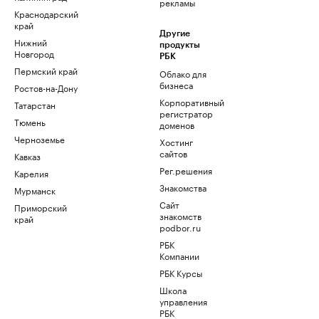
рекламы
Краснодарский
край
Другие
Нижний
продукты
Новгород
РБК
Пермский край
Облако для
бизнеса
Ростов-на-Дону
Корпоративный
Татарстан
регистратор
Тюмень
доменов
Черноземье
Хостинг
сайтов
Кавказ
Рег.решения
Карелия
Знакомства
Мурманск
Сайт
Приморский
знакомств
край
podbor.ru
РБК
Компании
РБК Курсы
Школа
управления
РБК