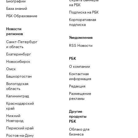
Биографии
на РБК
База знаний
Подписка на РБК
РБК Образование
Корпоративная
подписка
Новости
регионов
Уведомления
Санкт-Петербург
RSS Новости
и область
Екатеринбург
РБК
Новосибирск
О компании
Омск
Контактная
Башкортостан
информация
Вологодская
Редакция
область
Размещение
Калининград
рекламы
Краснодарский
край
Другие
Нижний
продукты
Новгород
РБК
Пермский край
Облако для
бизнеса
Ростов-на-Дону