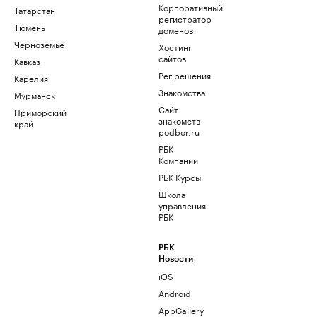
Корпоративный
Татарстан
регистратор
Тюмень
доменов
Черноземье
Хостинг
сайтов
Кавказ
Рег.решения
Карелия
Знакомства
Мурманск
Сайт
Приморский
знакомств
край
podbor.ru
РБК
Компании
РБК Курсы
Школа
управления
РБК
РБК
Новости
iOS
Android
AppGallery