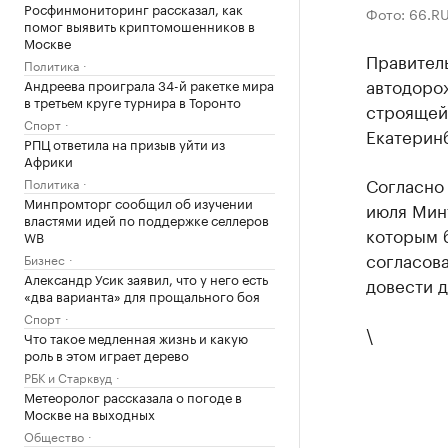
Росфинмониторинг рассказал, как
Фото: 66.R
помог выявить криптомошенников в
Москве
Правитель
Политика
автодорож
Андреева проиграла 34-й ракетке мира
в третьем круге турнира в Торонто
строящей
Спорт
Екатерин
РПЦ ответила на призыв уйти из
Африки
Согласно
Политика
Минпромторг сообщил об изучении
июля Мин
властями идей по поддержке селлеров
которым 
WB
согласова
Бизнес
Александр Усик заявил, что у него есть
довести д
«два варианта» для прощального боя
Спорт
\
Что такое медленная жизнь и какую
роль в этом играет дерево
РБК и Старквуд
Метеоролог рассказала о погоде в
Москве на выходных
Общество