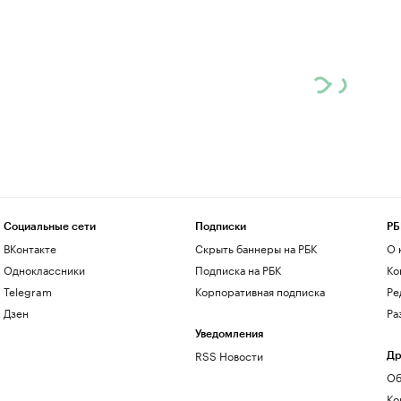
Социальные сети
Подписки
РБ
ВКонтакте
Скрыть баннеры на РБК
О 
Одноклассники
Подписка на РБК
Ко
Telegram
Корпоративная подписка
Ре
Дзен
Ра
Уведомления
RSS Новости
Др
Об
Ко