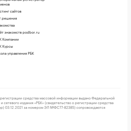
менов
стинг сайтов
г.решения
акомства
йт знакомств podbor.ru
К Компании
К Курсы
ола управления РБК
регистрации средства массовой информации выдано Федеральной
и сетевого издания «РБК» (свидетельство о регистрации средства
ор) 03.12.2021 за номером ЭЛ №ФС77-82385) сопровождаются