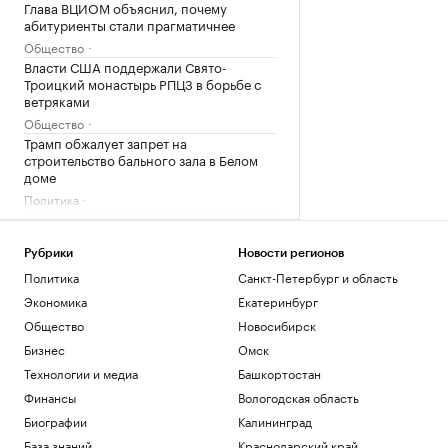
Глава ВЦИОМ объяснил, почему
абитуриенты стали прагматичнее
Общество
Власти США поддержали Свято-
Троицкий монастырь РПЦЗ в борьбе с
ветряками
Общество
Трамп обжалует запрет на
строительство бального зала в Белом
доме
Политика
Как выглядит портрет абитуриента в
2026 году. Видео РБК
Рубрики
Новости регионов
Общество
В США рассказали, как помогли
Политика
Санкт-Петербург и область
снарядам из Сербии попасть на
Экономика
Екатеринбург
Украину
Общество
Новосибирск
Политика
Бизнес
Омск
Загрузить еще
Технологии и медиа
Башкортостан
Финансы
Вологодская область
Биографии
Калининград
База знаний
Краснодарский край