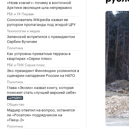
«Ноев ковчег»: почему в восточной
Арктике эволюция шла непрерывно
РБК и УК Первая
Сооснователь Wikipedia назвал ее
рупором пропаганды под эгидой ЦРУ
Технологии и медиа
Зеленский встретился с президентом
Сербии Вучичем
Политика
Как устроены приватные террасы в
квартирах «Серии плюс»
РБК и ПИК Серия плюс
Экс-президент Финляндии усомнился в
сценарии нападения России на НАТО
Политика
Глава «Эксмо» назвал книгу, которая
поможет стать «лучшей версией себя»
РАДИО
Общество
Мадьяр ответил на вопрос, останется
ли «Росатом» подрядчиком на
«Пакш-2»
Политика