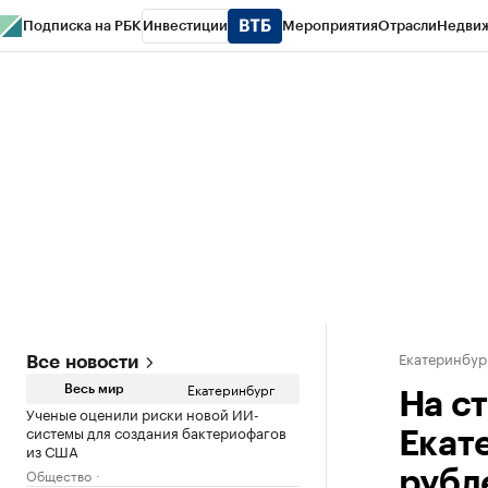
Подписка на РБК
Инвестиции
Мероприятия
Отрасли
Недви
РБК Курсы
РБК Life
Тренды
Визионеры
Национальные проекты
Горо
Спецпроекты СПб
Конференции СПб
Спецпроекты
Проверка конт
Екатеринбур
Все новости
Екатеринбург
Весь мир
На с
Ученые оценили риски новой ИИ-
системы для создания бактериофагов
Екат
из США
Общество
рубл