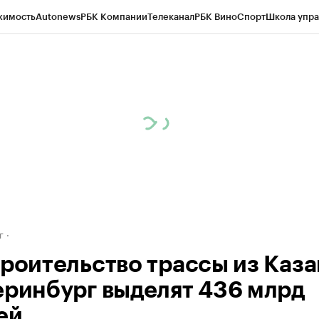
жимость
Autonews
РБК Компании
Телеканал
РБК Вино
Спорт
Школа упра
д
Стиль
Крипто
РБК Бизнес-среда
Дискуссионный клуб
Исследования
К
рагентов
Политика
Экономика
Бизнес
Технологии и медиа
Финансы
Рын
г
троительство трассы из Каза
еринбург выделят 436 млрд
ей