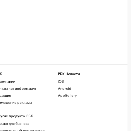
К
РБК Новости
компании
iOS
нтактная информация
Android
дакция
AppGallery
змещение рекламы
угие продукты РБК
лако для бизнеса
рпоративный регистратор