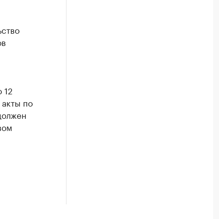
ьство
ов
 12
 акты по
должен
вом