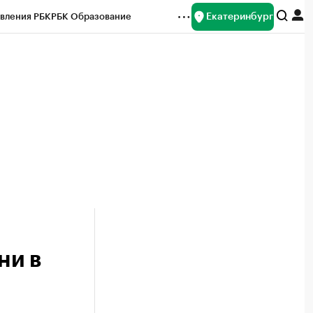
Екатеринбург
вления РБК
РБК Образование
редитные рейтинги
Франшизы
Газета
ок наличной валюты
ни в