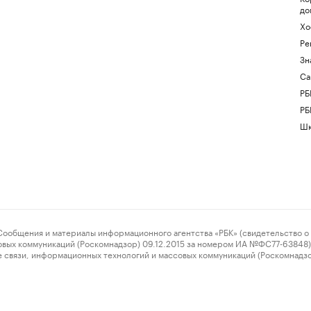
до
Хо
Ре
Зн
Са
РБ
РБ
Шк
ения и материалы информационного агентства «РБК» (свидетельство о 
овых коммуникаций (Роскомнадзор) 09.12.2015 за номером ИА №ФС77-63848) 
 связи, информационных технологий и массовых коммуникаций (Роскомнадз