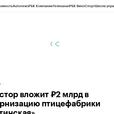
жимость
Autonews
РБК Компании
Телеканал
РБК Вино
Спорт
Школа упра
д
Стиль
Крипто
РБК Бизнес-среда
Дискуссионный клуб
Исследования
К
рагентов
Политика
Экономика
Бизнес
Технологии и медиа
Финансы
Рын
г
стор вложит ₽2 млрд в
рнизацию птицефабрики
тинская»