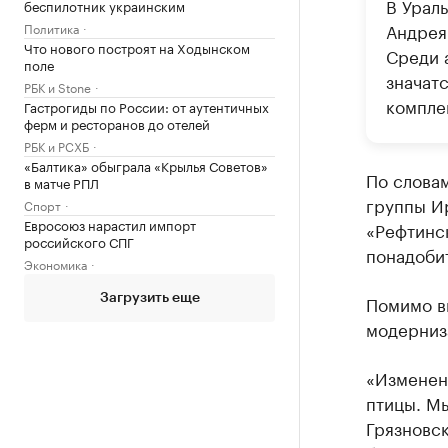
В Урал
беспилотник украинским
Андрея
Политика
Что нового построят на Ходынском
Среди 
поле
значат
РБК и Stone
компле
Гастрогиды по России: от аутентичных
ферм и ресторанов до отелей
РБК и РСХБ
«Балтика» обыграла «Крылья Советов»
По слова
в матче РПЛ
группы И
Спорт
Евросоюз нарастил импорт
«Рефтинск
российского СПГ
понадобит
Экономика
Помимо вы
Загрузить еще
модерниз
«Изменен
птицы. Мы
Грязновск