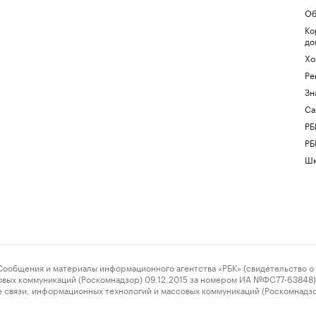
Об
Ко
до
Хо
Ре
Зн
Са
РБ
РБ
Шк
ения и материалы информационного агентства «РБК» (свидетельство о 
овых коммуникаций (Роскомнадзор) 09.12.2015 за номером ИА №ФС77-63848) 
 связи, информационных технологий и массовых коммуникаций (Роскомнадз