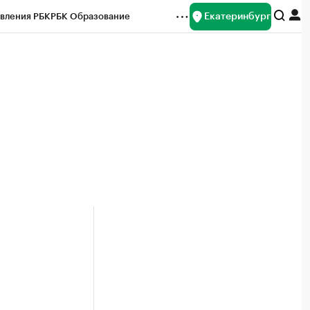
Екатеринбург
вления РБК
РБК Образование
редитные рейтинги
Франшизы
Газета
ок наличной валюты