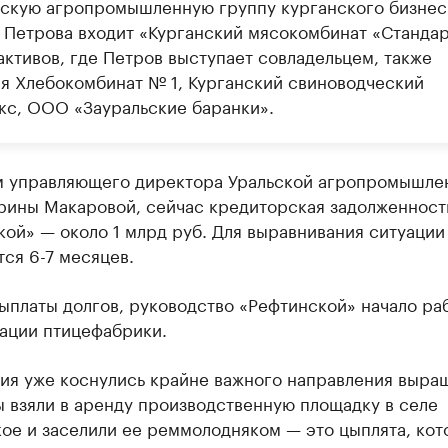
ьскую агропромышленную группу курганского бизне
 Петрова входит «Курганский мясокомбинат «Стандар
активов, где Петров выступает совладельцем, также
ся Хлебокомбинат № 1, Курганский свиноводческий
кс, ООО «Зауральские баранки».
м управляющего директора Уральской агропромышле
рины Макаровой, сейчас кредиторская задолженност
ой» — около 1 млрд руб. Для выравнивания ситуации
ся 6-7 месяцев.
платы долгов, руководство «Рефтинской» начало ра
ации птицефабрики.
ия уже коснулись крайне важного направления выра
 взяли в аренду производственную площадку в селе
ое и заселили ее реммолодняком — это цыплята, кот