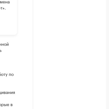
смена
т».
нной
ь
боту по
щивания
орые в