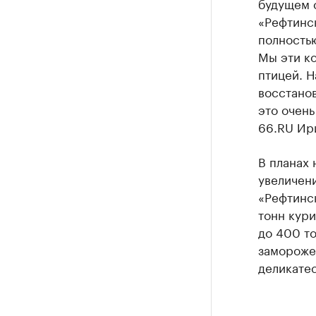
будущем с
«Рефтинс
полностью
Мы эти ко
птицей. 
восстанов
это очень
66.RU Ир
В планах
увеличени
«Рефтинск
тонн кури
до 400 то
замороже
деликатес