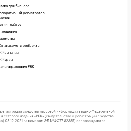
лако для бизнеса
рпоративный регистратор
менов
стинг сайтов
г.решения
акомства
йт знакомств podbor.ru
К Компании
К Курсы
ола управления РБК
регистрации средства массовой информации выдано Федеральной
и сетевого издания «РБК» (свидетельство о регистрации средства
ор) 03.12.2021 за номером ЭЛ №ФС77-82385) сопровождаются