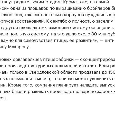
танут родительским стадом. Кроме того, на самой
кой» одна из площадок по выращиванию бройлеров б
 заселена, так как несколько корпусов нуждались в 
рпуса восстановили. К сентябрю полностью заселим 
На другой площадке мы заменили систему освещения,
или поильную систему, на это ушло около 30 млн руб
 важно для самочувствия птицы, ее развития», — цит
ину Макарову.
 новых совладельцев птицефабрики — сконцентрирова
и производства куриных пельменей и котлет. Если р
ая» только в Свердловской области продавала до 15
ных пельменей в месяц, то сейчас может увеличить 
нн. Кроме того, компания планирует наладить выпуск
нных блюд и развивать производство варено-жарены
ов.