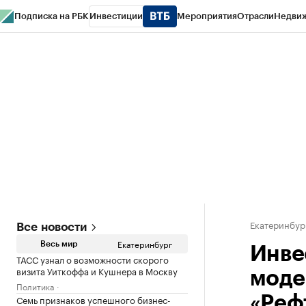
Подписка на РБК
Инвестиции
Мероприятия
Отрасли
Недви
РБК Курсы
РБК Life
Тренды
Визионеры
Национальные проекты
Горо
Спецпроекты СПб
Конференции СПб
Спецпроекты
Проверка конт
Екатеринбур
Все новости
Екатеринбург
Весь мир
Инве
ТАСС узнал о возможности скорого
визита Уиткоффа и Кушнера в Москву
моде
Политика
Семь признаков успешного бизнес-
«Реф