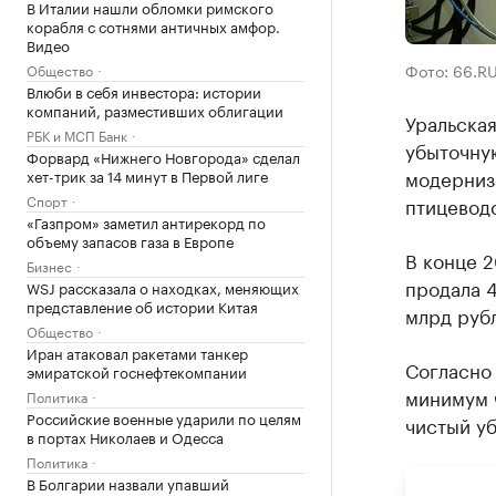
В Италии нашли обломки римского
корабля с сотнями античных амфор.
Видео
Фото: 66.R
Общество
Влюби в себя инвестора: истории
компаний, разместивших облигации
Уральска
РБК и МСП Банк
убыточную
Форвард «Нижнего Новгорода» сделал
модерниз
хет-трик за 14 минут в Первой лиге
Спорт
птицеводс
«Газпром» заметил антирекорд по
объему запасов газа в Европе
В конце 2
Бизнес
продала 4
WSJ рассказала о находках, меняющих
представление об истории Китая
млрд руб
Общество
Иран атаковал ракетами танкер
Согласно 
эмиратской госнефтекомпании
минимум 
Политика
Российские военные ударили по целям
чистый уб
в портах Николаев и Одесса
Политика
В Болгарии назвали упавший