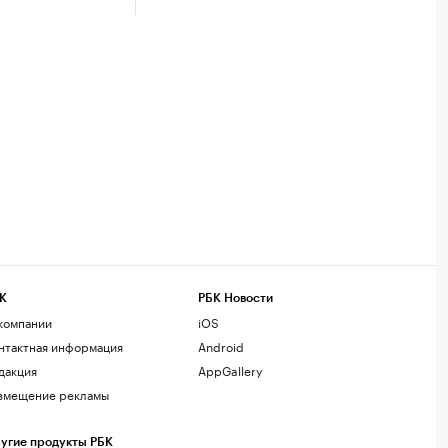
К
РБК Новости
компании
iOS
нтактная информация
Android
дакция
AppGallery
змещение рекламы
угие продукты РБК