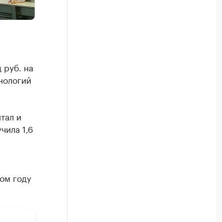
 руб. на
нологий
тал и
чила 1,6
ом году