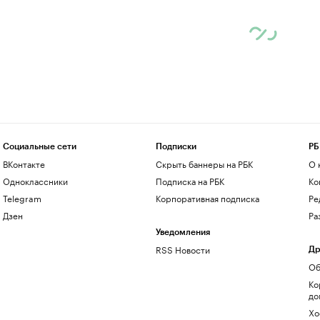
Социальные сети
Подписки
РБ
ВКонтакте
Скрыть баннеры на РБК
О 
Одноклассники
Подписка на РБК
Ко
Telegram
Корпоративная подписка
Ре
Дзен
Ра
Уведомления
RSS Новости
Др
Об
Ко
до
Хо