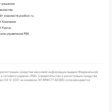
г.решения
акомства
йт знакомств podbor.ru
К Компании
К Курсы
ола управления РБК
регистрации средства массовой информации выдано Федеральной
и сетевого издания «РБК» (свидетельство о регистрации средства
ор) 03.12.2021 за номером ЭЛ №ФС77-82385) сопровождаются