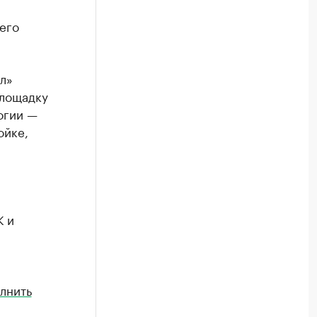
его
л»
площадку
огии —
ойке,
К и
лнить