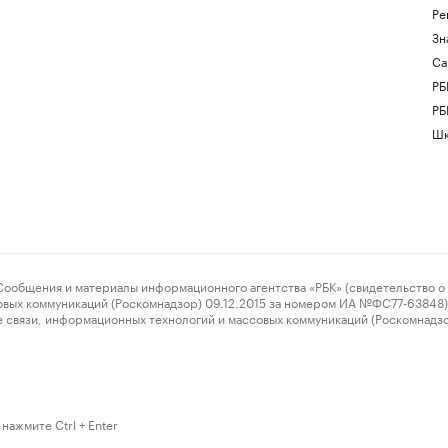
Ре
Зн
Са
РБ
РБ
Шк
ения и материалы информационного агентства «РБК» (свидетельство о 
овых коммуникаций (Роскомнадзор) 09.12.2015 за номером ИА №ФС77-63848) 
 связи, информационных технологий и массовых коммуникаций (Роскомнадз
нажмите Ctrl + Enter