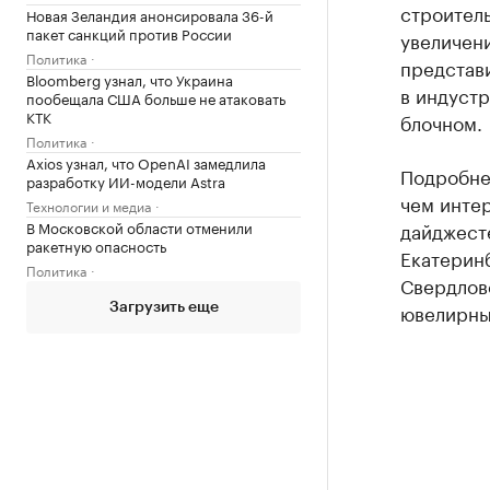
строитель
Новая Зеландия анонсировала 36-й
пакет санкций против России
увеличен
Политика
представ
Bloomberg узнал, что Украина
в индуст
пообещала США больше не атаковать
КТК
блочном.
Политика
Axios узнал, что OpenAI замедлила
Подробнее
разработку ИИ-модели Astra
чем интер
Технологии и медиа
В Московской области отменили
дайджест
ракетную опасность
Екатерин
Политика
Свердлов
ювелирн
Загрузить еще