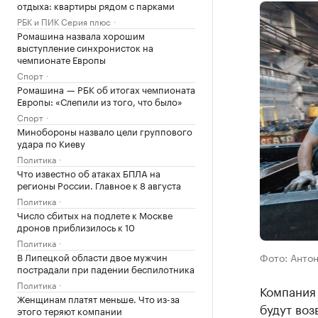
отдыха: квартиры рядом с парками
РБК и ПИК Серия плюс
Ромашина назвала хорошим
выступление синхронисток на
чемпионате Европы
Спорт
Ромашина — РБК об итогах чемпионата
Европы: «Слепили из того, что было»
Спорт
Минобороны назвало цели группового
удара по Киеву
Политика
Что известно об атаках БПЛА на
регионы России. Главное к 8 августа
Политика
Число сбитых на подлете к Москве
дронов приблизилось к 10
Политика
В Липецкой области двое мужчин
Фото: Антон
пострадали при падении беспилотника
Политика
Компания
Женщинам платят меньше. Что из-за
будут воз
этого теряют компании