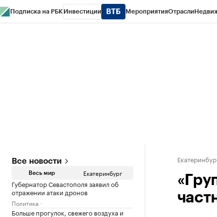
Подписка на РБК
Инвестиции
Мероприятия
Отрасли
Недви
РБК Курсы
РБК Life
Тренды
Визионеры
Национальные проекты
Горо
Спецпроекты СПб
Конференции СПб
Спецпроекты
Проверка конт
Екатеринбур
Все новости
Екатеринбург
Весь мир
«Гру
Губернатор Севастополя заявил об
отражении атаки дронов
част
Политика
Больше прогулок, свежего воздуха и