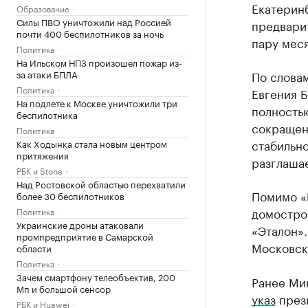
Екатеринб
Образование
Силы ПВО уничтожили над Россией
предварит
почти 400 беспилотников за ночь
пару меся
Политика
На Ильском НПЗ произошел пожар из-
за атаки БПЛА
По словам
Политика
Евгения 
На подлете к Москве уничтожили три
полность
беспилотника
сокращени
Политика
стабильно
Как Ходынка стала новым центром
притяжения
разглашае
РБК и Stone
Над Ростовской областью перехватили
Помимо «
более 30 беспилотников
домострое
Политика
Украинские дроны атаковали
«Эталон».
промпредприятие в Самарской
Московско
области
Политика
Зачем смартфону телеобъектив, 200
Ранее Ми
Мп и большой сенсор
указ
прези
РБК и Huawei