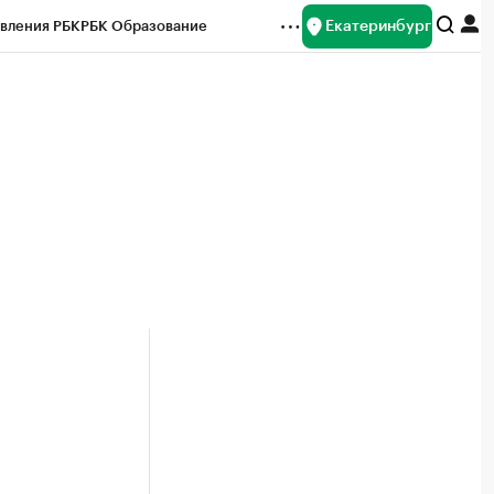
Екатеринбург
вления РБК
РБК Образование
редитные рейтинги
Франшизы
Газета
ок наличной валюты