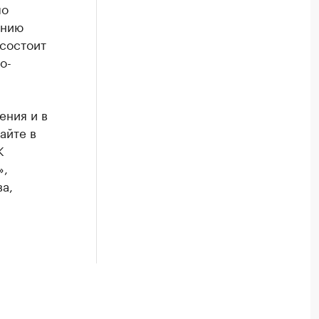
по
ению
состоит
о-
ения и в
айте в
К
»,
а,