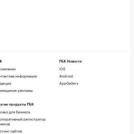
К
РБК Новости
компании
iOS
нтактная информация
Android
дакция
AppGallery
змещение рекламы
угие продукты РБК
лако для бизнеса
рпоративный регистратор
менов
стинг сайтов