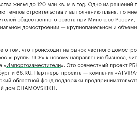
ства жилья до 120 млн кв. м в год. Одно из решений 
ию темпов строительства и выполнению плана, по мн
ителей общественного совета при Минстрое России, 
риальном домостроении — крупнопанельном и объемн
 о том, что происходит на рынок частного домостро
ес «Группы ЛСР» к новому направлению бизнеса, чит
е «
Импортозаместители
». Это совместный проект РБ
бург и 66.RU. Партнеры проекта — компания «ATVIRA
ский областной фонд поддержки предпринимательств
ый дом CHAMOVSKIKH.