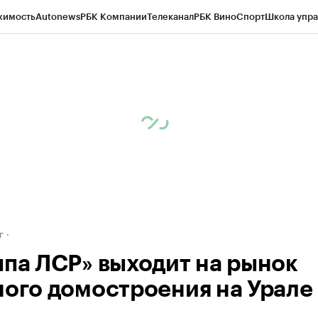
жимость
Autonews
РБК Компании
Телеканал
РБК Вино
Спорт
Школа упра
д
Стиль
Крипто
РБК Бизнес-среда
Дискуссионный клуб
Исследования
К
рагентов
Политика
Экономика
Бизнес
Технологии и медиа
Финансы
Рын
г
ппа ЛСР» выходит на рынок
ного домостроения на Урале