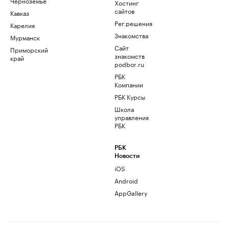
Черноземье
Хостинг
сайтов
Кавказ
Рег.решения
Карелия
Знакомства
Мурманск
Сайт
Приморский
знакомств
край
podbor.ru
РБК
Компании
РБК Курсы
Школа
управления
РБК
РБК
Новости
iOS
Android
AppGallery