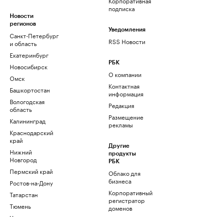
Корпоративная
подписка
Новости
регионов
Уведомления
Санкт-Петербург
RSS Новости
и область
Екатеринбург
РБК
Новосибирск
О компании
Омск
Контактная
Башкортостан
информация
Вологодская
Редакция
область
Размещение
Калининград
рекламы
Краснодарский
край
Другие
Нижний
продукты
Новгород
РБК
Пермский край
Облако для
бизнеса
Ростов-на-Дону
Корпоративный
Татарстан
регистратор
Тюмень
доменов