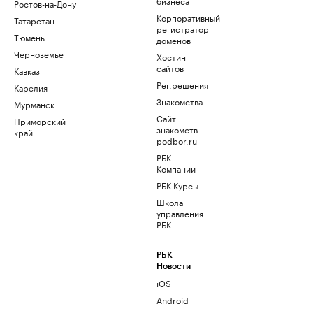
бизнеса
Ростов-на-Дону
Корпоративный
Татарстан
регистратор
Тюмень
доменов
Черноземье
Хостинг
сайтов
Кавказ
Рег.решения
Карелия
Знакомства
Мурманск
Сайт
Приморский
знакомств
край
podbor.ru
РБК
Компании
РБК Курсы
Школа
управления
РБК
РБК
Новости
iOS
Android