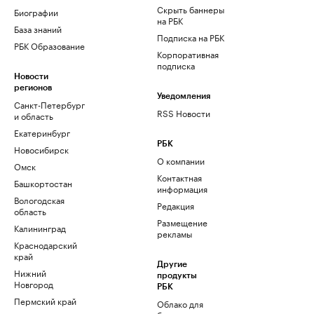
Скрыть баннеры
Биографии
на РБК
База знаний
Подписка на РБК
РБК Образование
Корпоративная
подписка
Новости
регионов
Уведомления
Санкт-Петербург
RSS Новости
и область
Екатеринбург
РБК
Новосибирск
О компании
Омск
Контактная
Башкортостан
информация
Вологодская
Редакция
область
Размещение
Калининград
рекламы
Краснодарский
край
Другие
Нижний
продукты
Новгород
РБК
Пермский край
Облако для