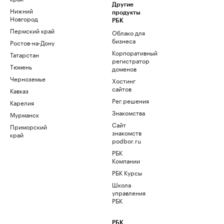
Другие
Нижний
продукты
Новгород
РБК
Пермский край
Облако для
бизнеса
Ростов-на-Дону
Корпоративный
Татарстан
регистратор
Тюмень
доменов
Черноземье
Хостинг
сайтов
Кавказ
Рег.решения
Карелия
Знакомства
Мурманск
Сайт
Приморский
знакомств
край
podbor.ru
РБК
Компании
РБК Курсы
Школа
управления
РБК
РБК