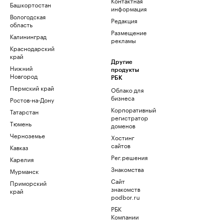
Контактная
Башкортостан
информация
Вологодская
Редакция
область
Размещение
Калининград
рекламы
Краснодарский
край
Другие
Нижний
продукты
Новгород
РБК
Пермский край
Облако для
бизнеса
Ростов-на-Дону
Корпоративный
Татарстан
регистратор
Тюмень
доменов
Черноземье
Хостинг
сайтов
Кавказ
Рег.решения
Карелия
Знакомства
Мурманск
Сайт
Приморский
знакомств
край
podbor.ru
РБК
Компании