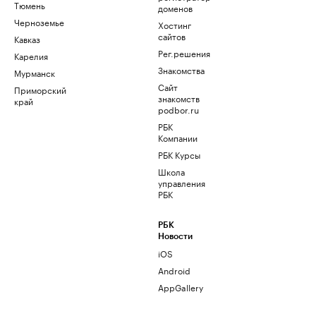
Тюмень
доменов
Черноземье
Хостинг
сайтов
Кавказ
Рег.решения
Карелия
Знакомства
Мурманск
Сайт
Приморский
знакомств
край
podbor.ru
РБК
Компании
РБК Курсы
Школа
управления
РБК
РБК
Новости
iOS
Android
AppGallery