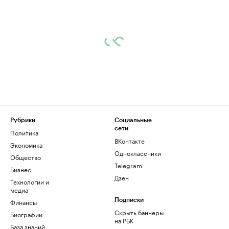
Рубрики
Социальные
сети
Политика
ВКонтакте
Экономика
Одноклассники
Общество
Telegram
Бизнес
Дзен
Технологии и
медиа
Финансы
Подписки
Скрыть баннеры
Биографии
на РБК
База знаний