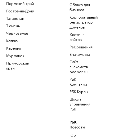
Пермский край
Облако для
бизнеса
Ростов-на-Дону
Корпоративный
Татарстан
регистратор
Тюмень
доменов
Черноземье
Хостинг
сайтов
Кавказ
Рег.решения
Карелия
Знакомства
Мурманск
Сайт
Приморский
знакомств
край
podbor.ru
РБК
Компании
РБК Курсы
Школа
управления
РБК
РБК
Новости
iOS