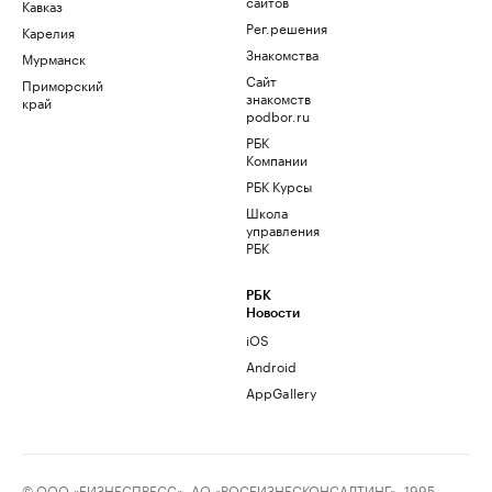
сайтов
Кавказ
Рег.решения
Карелия
Знакомства
Мурманск
Сайт
Приморский
знакомств
край
podbor.ru
РБК
Компании
РБК Курсы
Школа
управления
РБК
РБК
Новости
iOS
Android
AppGallery
© ООО «БИЗНЕСПРЕСС», АО «РОСБИЗНЕСКОНСАЛТИНГ», 1995–