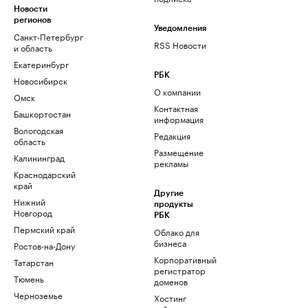
Новости
регионов
Уведомления
Санкт-Петербург
RSS Новости
и область
Екатеринбург
РБК
Новосибирск
О компании
Омск
Контактная
Башкортостан
информация
Вологодская
Редакция
область
Размещение
Калининград
рекламы
Краснодарский
край
Другие
Нижний
продукты
Новгород
РБК
Пермский край
Облако для
бизнеса
Ростов-на-Дону
Корпоративный
Татарстан
регистратор
Тюмень
доменов
Черноземье
Хостинг