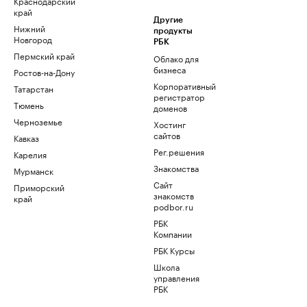
Краснодарский
край
Другие
Нижний
продукты
Новгород
РБК
Пермский край
Облако для
бизнеса
Ростов-на-Дону
Корпоративный
Татарстан
регистратор
Тюмень
доменов
Черноземье
Хостинг
сайтов
Кавказ
Рег.решения
Карелия
Знакомства
Мурманск
Сайт
Приморский
знакомств
край
podbor.ru
РБК
Компании
РБК Курсы
Школа
управления
РБК