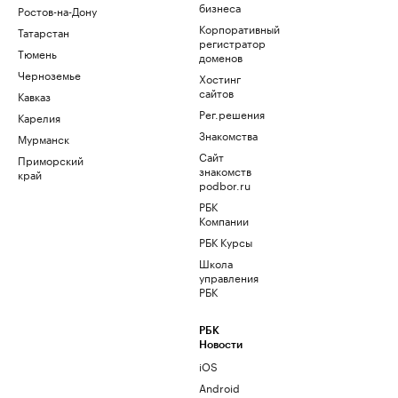
бизнеса
Ростов-на-Дону
Корпоративный
Татарстан
регистратор
Тюмень
доменов
Черноземье
Хостинг
сайтов
Кавказ
Рег.решения
Карелия
Знакомства
Мурманск
Сайт
Приморский
знакомств
край
podbor.ru
РБК
Компании
РБК Курсы
Школа
управления
РБК
РБК
Новости
iOS
Android