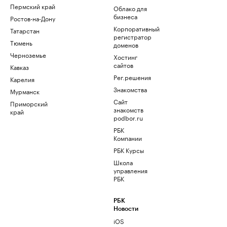
Пермский край
Облако для
бизнеса
Ростов-на-Дону
Корпоративный
Татарстан
регистратор
Тюмень
доменов
Черноземье
Хостинг
сайтов
Кавказ
Рег.решения
Карелия
Знакомства
Мурманск
Сайт
Приморский
знакомств
край
podbor.ru
РБК
Компании
РБК Курсы
Школа
управления
РБК
РБК
Новости
iOS