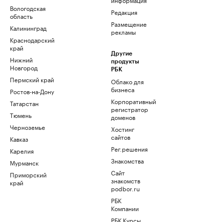
Вологодская
Редакция
область
Размещение
Калининград
рекламы
Краснодарский
край
Другие
Нижний
продукты
Новгород
РБК
Пермский край
Облако для
бизнеса
Ростов-на-Дону
Корпоративный
Татарстан
регистратор
Тюмень
доменов
Черноземье
Хостинг
сайтов
Кавказ
Рег.решения
Карелия
Знакомства
Мурманск
Сайт
Приморский
знакомств
край
podbor.ru
РБК
Компании
РБК Курсы