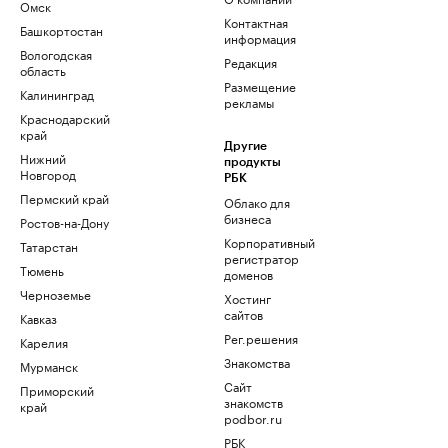
Омск
Контактная
Башкортостан
информация
Вологодская
Редакция
область
Размещение
Калининград
рекламы
Краснодарский
край
Другие
Нижний
продукты
Новгород
РБК
Пермский край
Облако для
бизнеса
Ростов-на-Дону
Корпоративный
Татарстан
регистратор
Тюмень
доменов
Черноземье
Хостинг
сайтов
Кавказ
Рег.решения
Карелия
Знакомства
Мурманск
Сайт
Приморский
знакомств
край
podbor.ru
РБК