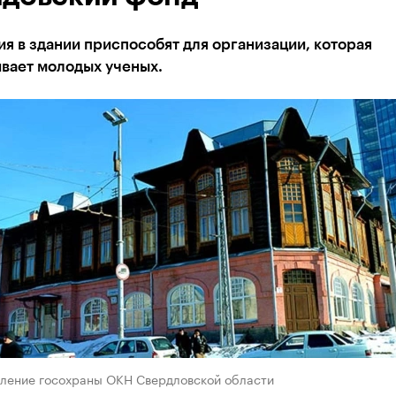
 в здании приспособят для организации, которая
вает молодых ученых.
вление госохраны ОКН Свердловской области