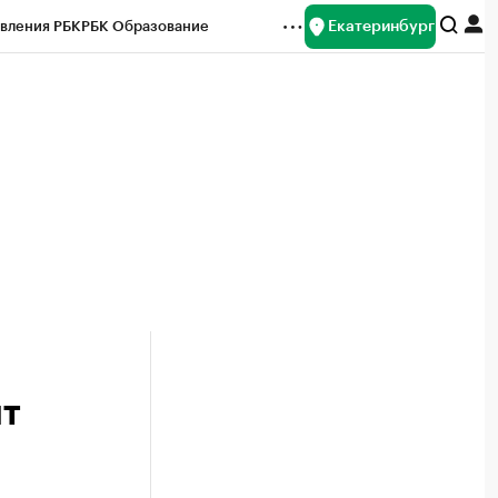
Екатеринбург
вления РБК
РБК Образование
редитные рейтинги
Франшизы
Газета
ок наличной валюты
ит