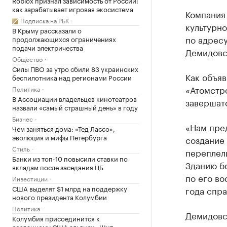
Roblox признал зависимость от России:
как зарабатывает игровая экосистема
Компания
Подписка на РБК
культурно
В Крыму рассказали о
по адресу
продолжающихся ограничениях
подачи электричества
Демидовс
Общество
Силы ПВО за утро сбили 83 украинских
Как объя
беспилотника над регионами России
«Атомстр
Политика
В Ассоциации владельцев кинотеатров
завершат
назвали «самый страшный день» в году
Бизнес
«Нам пре
Чем заняться дома: «Тед Лассо»,
эволюция и мифы Петербурга
создание
Стиль
переплел
Банки из топ-10 повысили ставки по
Зданию бо
вкладам после заседания ЦБ
по его во
Инвестиции
США выделят $1 млрд на поддержку
года спра
нового президента Колумбии
Политика
Демидовс
Колумбия присоединится к
созданному США альянсу «Щит