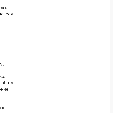
екта
щегося
од
е
ка.
работа
ение
ные