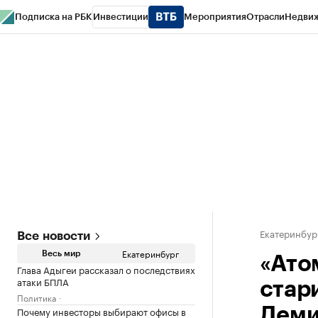
Подписка на РБК
Инвестиции
Мероприятия
Отрасли
Недви
РБК Курсы
РБК Life
Тренды
Визионеры
Национальные проекты
Горо
Спецпроекты СПб
Конференции СПб
Спецпроекты
Проверка конт
Екатеринбур
Все новости
Екатеринбург
Весь мир
«Ато
Глава Адыгеи рассказал о последствиях
атаки БПЛА
стар
Политика
Почему инвесторы выбирают офисы в
Деми