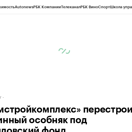
жимость
Autonews
РБК Компании
Телеканал
РБК Вино
Спорт
Школа упра
д
Стиль
Крипто
РБК Бизнес-среда
Дискуссионный клуб
Исследования
К
рагентов
Политика
Экономика
Бизнес
Технологии и медиа
Финансы
Рын
г
мстройкомплекс» перестро
инный особняк под
довский фонд