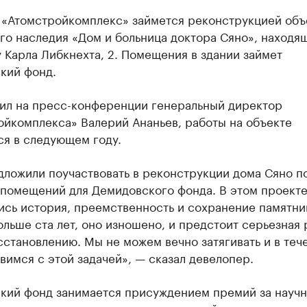
 «Атомстройкомплекс» займется реконструкцией объ
го наследия «Дом и больница доктора Сяно», находя
 Карла Либкнехта, 2. Помещения в здании займет
кий фонд.
вил на пресс-конференции генеральный директор
ойкомплекса» Валерий Ананьев, работы на объекте
ся в следующем году.
дложили поучаствовать в реконструкции дома Сяно п
 помещений для Демидовского фонда. В этом проект
ись история, преемственность и сохранение памятни
льше ста лет, оно изношено, и предстоит серьезная 
сстановлению. Мы не можем вечно затягивать и в теч
вимся с этой задачей», — сказал девелопер.
кий фонд занимается присуждением премий за науч