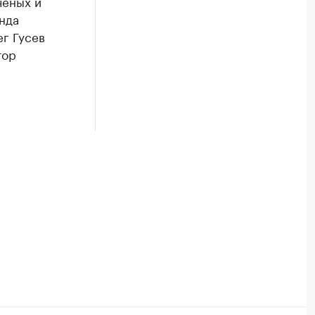
ченых и
нда
г Гусев
тор