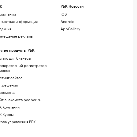
К
РБК Новости
компании
iOS
нтактная информация
Android
дакция
AppGallery
змещение рекламы
угие продукты РБК
лако для бизнеса
рпоративный регистратор
менов
стинг сайтов
г.решения
акомства
йт знакомств podbor.ru
К Компании
К Курсы
ола управления РБК