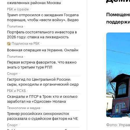
оживленных районах Москвы
РБК и Upside
Трамп отпросился с заседания Госдепа
Помещения
пораньше, чтобы «вести войну». Видео
поддержи
Политика
Портфель состоятельного инвестора в
2026 году: ставка на ликвидность
Подписка на РБК
Военная операция на Украине. Онлайн
Политика
Первая встреча фаворитов. Что важно
знать о третьем туре РПЛ
Спорт
Гастрогид по Центральной России:
сыры, крокодилы и органический сидр
РБК и РСХБ
Скандалы и ПТСР в Трое: кто и сколько
заработал на «Одиссее» Нолана
Технологии и медиа
Тренер российских синхронисток
рассказала о судейском факторе на ЧЕ
Фото: Упра
Спорт