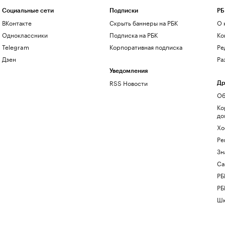
Социальные сети
Подписки
РБ
ВКонтакте
Скрыть баннеры на РБК
О 
Одноклассники
Подписка на РБК
Ко
Telegram
Корпоративная подписка
Ре
Дзен
Ра
Уведомления
RSS Новости
Др
Об
Ко
до
Хо
Ре
Зн
Са
РБ
РБ
Шк