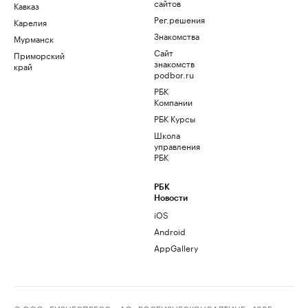
сайтов
Кавказ
Рег.решения
Карелия
Знакомства
Мурманск
Сайт
Приморский
знакомств
край
podbor.ru
РБК
Компании
РБК Курсы
Школа
управления
РБК
РБК
Новости
iOS
Android
AppGallery