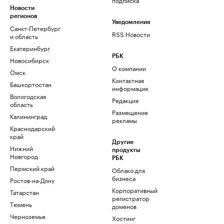
Новости
регионов
Уведомления
Санкт-Петербург
RSS Новости
и область
Екатеринбург
РБК
Новосибирск
О компании
Омск
Контактная
Башкортостан
информация
Вологодская
Редакция
область
Размещение
Калининград
рекламы
Краснодарский
край
Другие
Нижний
продукты
Новгород
РБК
Пермский край
Облако для
бизнеса
Ростов-на-Дону
Корпоративный
Татарстан
регистратор
Тюмень
доменов
Черноземье
Хостинг