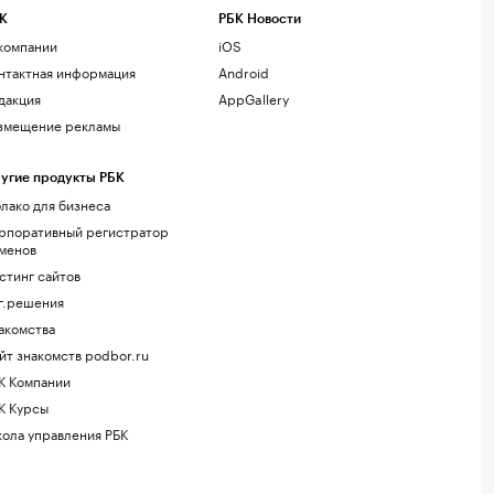
К
РБК Новости
компании
iOS
нтактная информация
Android
дакция
AppGallery
змещение рекламы
угие продукты РБК
лако для бизнеса
рпоративный регистратор
менов
стинг сайтов
г.решения
акомства
йт знакомств podbor.ru
К Компании
К Курсы
ола управления РБК