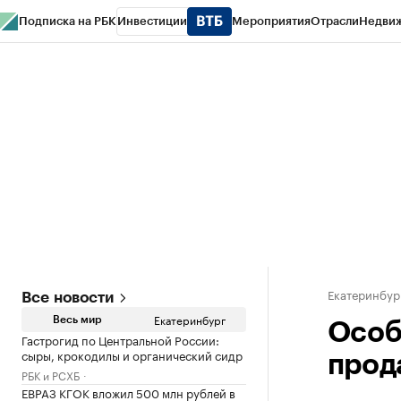
Подписка на РБК
Инвестиции
Мероприятия
Отрасли
Недви
РБК Курсы
РБК Life
Тренды
Визионеры
Национальные проекты
Горо
Спецпроекты СПб
Конференции СПб
Спецпроекты
Проверка конт
Екатеринбур
Все новости
Екатеринбург
Весь мир
Особ
Гастрогид по Центральной России:
сыры, крокодилы и органический сидр
прод
РБК и РСХБ
ЕВРАЗ КГОК вложил 500 млн рублей в