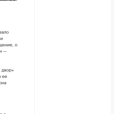
вало
ии
щение, о
и —
в двор»
з ее
она
е в