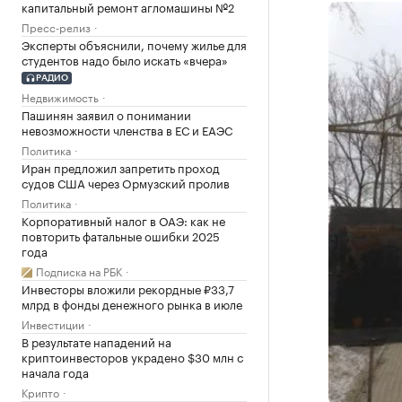
капитальный ремонт агломашины №2
Пресс-релиз
Эксперты объяснили, почему жилье для
студентов надо было искать «вчера»
РАДИО
Недвижимость
Пашинян заявил о понимании
невозможности членства в ЕС и ЕАЭС
Политика
Иран предложил запретить проход
судов США через Ормузский пролив
Политика
Корпоративный налог в ОАЭ: как не
повторить фатальные ошибки 2025
года
Подписка на РБК
Инвесторы вложили рекордные ₽33,7
млрд в фонды денежного рынка в июле
Инвестиции
В результате нападений на
криптоинвесторов украдено $30 млн с
начала года
Крипто