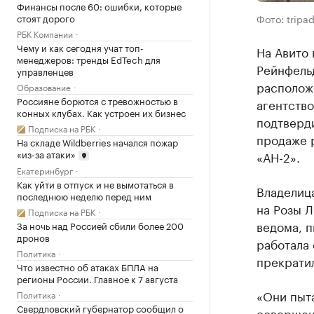
Финансы после 60: ошибки, которые
стоят дорого
Фото: tripad
РБК Компании
Чему и как сегодня учат топ-
На Авито
менеджеров: тренды EdTech для
Рейнфель
управленцев
располож
Образование
Россияне борются с тревожностью в
агентств
конных клубах. Как устроен их бизнес
подтверди
Подписка на РБК
продаже 
На складе Wildberries начался пожар
«из-за атаки»
«АН-2».
Екатеринбург
Как уйти в отпуск и не вымотаться в
Владелица
последнюю неделю перед ним
на Розы Л
Подписка на РБК
ведома, п
За ночь над Россией сбили более 200
дронов
работала 
Политика
прекрати
Что известно об атаках БПЛА на
регионы России. Главное к 7 августа
«Они пыта
Политика
Свердловский губернатор сообщил о
совершен