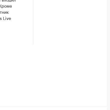
 Кроме
тник
 Live