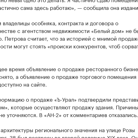
астично сама здесь работаю», — сообщила она издан
 владелицы особняка, контракта и договора о
честве с агентством недвижимости «Белый дом» не б
. Петрова считает, что за историей с мнимой продаж
сти могут стоять «происки конкурентов, чтоб сорва
щее время объявление о продаже ресторанного бизне
снято, а объявление о продаже торгового помещения 
доступно на сайте.
формацию о продаже «Ъ-Урал» подтвердили представ
ом», которые осуществляют продажу здания. Причины
е уточняются. В «АН-2» от комментариев отказались.
архитектуры регионального значения на улице Розы
г, 38 был построен во второй половине XIX века. О