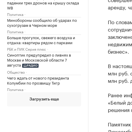
падении трех дронов на крышу склада
аренду, ч
WB
Политика
Минобороны сообщило об ударах по
По словам
сухогрузам в Черном море
сотрудни
Политика
заключено
Больше прогулок, свежего воздуха и
отдыха: квартиры рядом с парками
недвижимо
РБК и ПИК Серия плюс
бизнес».
Синоптик предупредил о ливнях в
Москве и Московской области 7
августа
В настоя
РАДИО
Общество
млн руб. 
Чего ждать от нового президента
млн руб. 
Колумбии по прозвищу Тигр
Политика
Ранее ин
Загрузить еще
«Белый д
решения н
Памятник 
Люксембур