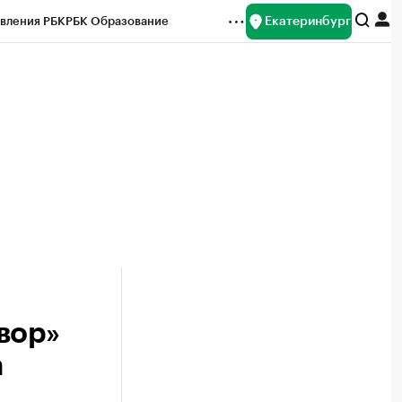
Екатеринбург
вления РБК
РБК Образование
редитные рейтинги
Франшизы
Газета
ок наличной валюты
вор»
а