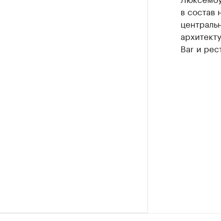
в состав 
центральн
архитекту
Bar и рес