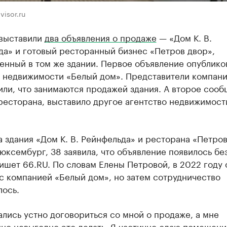
visor.ru
 выставили
два объявления о продаже
— «Дом К. В.
да» и готовый ресторанный бизнес «Петров двор»,
енный в том же здании. Первое объявление опублико
о недвижимости «Белый дом». Представители компан
ли, что занимаются продажей здания. А второе сооб
ресторана, выставило другое агентство недвижимост
 здания «Дом К. В. Рейнфельда» и ресторана «Петро
юксембург, 38 заявила, что объявление появилось бе
ишет 66.RU. По словам Елены Петровой, в 2022 году 
с компанией «Белый дом», но затем сотрудничество
лось.
лись устно договориться со мной о продаже, а мне
но невыгодно это делать. Я частично сдаю помещени