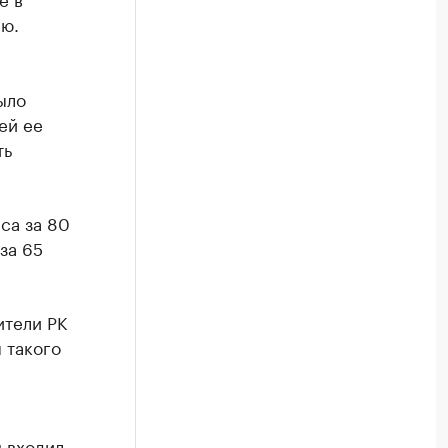
ию.
ыло
ей ее
ть
са за 80
за 65
ители РК
 такого
н входил