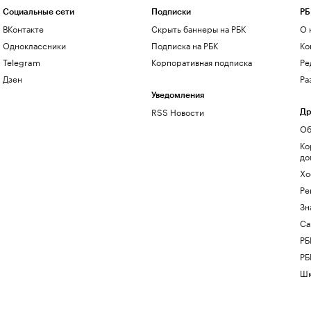
Социальные сети
Подписки
РБ
ВКонтакте
Скрыть баннеры на РБК
О 
Одноклассники
Подписка на РБК
Ко
Telegram
Корпоративная подписка
Ре
Дзен
Ра
Уведомления
RSS Новости
Др
Об
Ко
до
Хо
Ре
Зн
Са
РБ
РБ
Шк