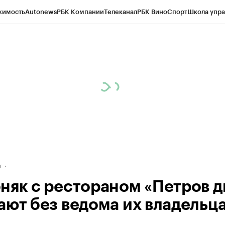
жимость
Autonews
РБК Компании
Телеканал
РБК Вино
Спорт
Школа упра
д
Стиль
Крипто
РБК Бизнес-среда
Дискуссионный клуб
Исследования
К
рагентов
Политика
Экономика
Бизнес
Технологии и медиа
Финансы
Рын
г
няк с рестораном «Петров д
ают без ведома их владельц