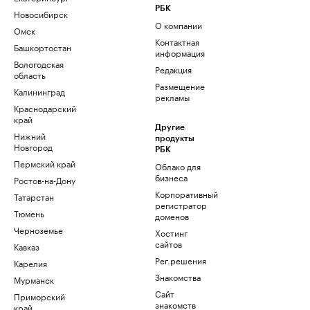
РБК
Новосибирск
О компании
Омск
Контактная
Башкортостан
информация
Вологодская
Редакция
область
Размещение
Калининград
рекламы
Краснодарский
край
Другие
Нижний
продукты
Новгород
РБК
Пермский край
Облако для
бизнеса
Ростов-на-Дону
Корпоративный
Татарстан
регистратор
Тюмень
доменов
Черноземье
Хостинг
сайтов
Кавказ
Рег.решения
Карелия
Знакомства
Мурманск
Сайт
Приморский
знакомств
край