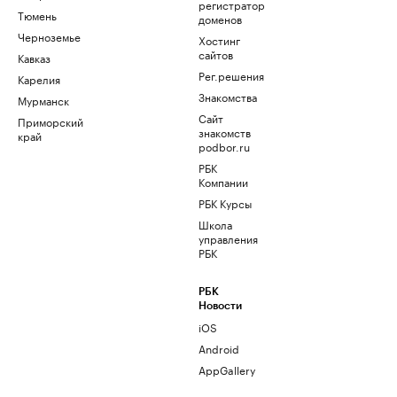
регистратор
Тюмень
доменов
Черноземье
Хостинг
сайтов
Кавказ
Рег.решения
Карелия
Знакомства
Мурманск
Сайт
Приморский
знакомств
край
podbor.ru
РБК
Компании
РБК Курсы
Школа
управления
РБК
РБК
Новости
iOS
Android
AppGallery