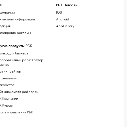
К
РБК Новости
компании
iOS
нтактная информация
Android
дакция
AppGallery
змещение рекламы
угие продукты РБК
лако для бизнеса
рпоративный регистратор
менов
стинг сайтов
г.решения
акомства
йт знакомств podbor.ru
К Компании
К Курсы
ола управления РБК