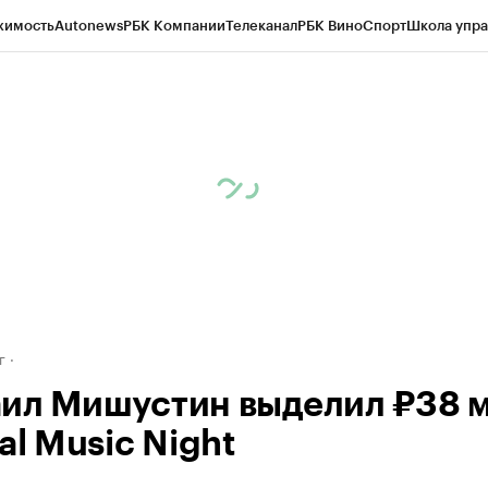
жимость
Autonews
РБК Компании
Телеканал
РБК Вино
Спорт
Школа упра
д
Стиль
Крипто
РБК Бизнес-среда
Дискуссионный клуб
Исследования
К
рагентов
Политика
Экономика
Бизнес
Технологии и медиа
Финансы
Рын
г
ил Мишустин выделил ₽38 
al Music Night