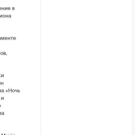
ение в
гиона
аменте
ов,
ки
лн
на «Ночь
 и
р
ва
 Music