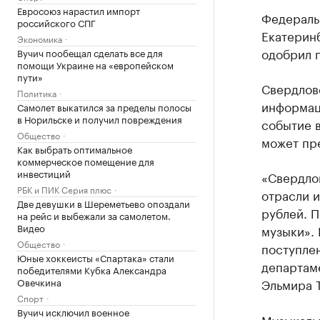
Евросоюз нарастил импорт
Федераль
российского СПГ
Екатеринб
Экономика
одобрил 
Вучич пообещал сделать все для
помощи Украине на «европейском
пути»
Свердловс
Политика
информац
Самолет выкатился за пределы полосы
в Норильске и получил повреждения
событие в
Общество
может пр
Как выбрать оптимальное
коммерческое помещение для
инвестиций
«Свердло
РБК и ПИК Серия плюс
отрасли 
Две девушки в Шереметьево опоздали
рублей. 
на рейс и выбежали за самолетом.
Видео
музыки».
Общество
поступлен
Юные хоккеисты «Спартака» стали
департам
победителями Кубка Александра
Овечкина
Эльмира Т
Спорт
Вучич исключил военное
Музыкальн