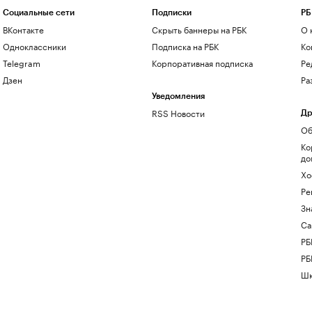
Социальные сети
Подписки
РБ
ВКонтакте
Скрыть баннеры на РБК
О 
Одноклассники
Подписка на РБК
Ко
Telegram
Корпоративная подписка
Ре
Дзен
Ра
Уведомления
RSS Новости
Др
Об
Ко
до
Хо
Ре
Зн
Са
РБ
РБ
Шк