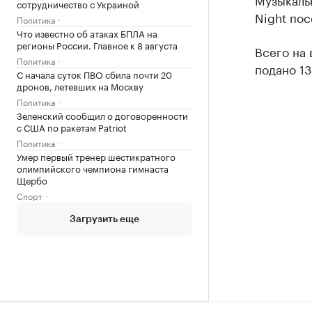
сотрудничество с Украиной
Night пос
Политика
Что известно об атаках БПЛА на
регионы России. Главное к 8 августа
Всего на
Политика
подано 13
С начала суток ПВО сбила почти 20
дронов, летевших на Москву
Политика
Зеленский сообщил о договоренности
с США по ракетам Patriot
Политика
Умер первый тренер шестикратного
олимпийского чемпиона гимнаста
Щербо
Спорт
Загрузить еще