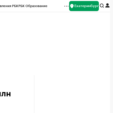
Екатеринбург
вления РБК
РБК Образование
редитные рейтинги
Франшизы
Газета
ок наличной валюты
млн