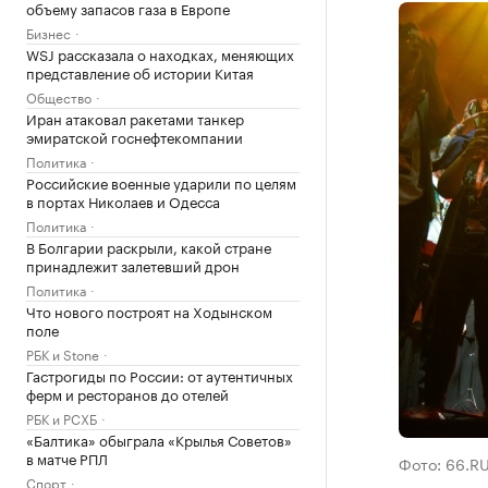
объему запасов газа в Европе
Бизнес
WSJ рассказала о находках, меняющих
представление об истории Китая
Общество
Иран атаковал ракетами танкер
эмиратской госнефтекомпании
Политика
Российские военные ударили по целям
в портах Николаев и Одесса
Политика
В Болгарии раскрыли, какой стране
принадлежит залетевший дрон
Политика
Что нового построят на Ходынском
поле
РБК и Stone
Гастрогиды по России: от аутентичных
ферм и ресторанов до отелей
РБК и РСХБ
«Балтика» обыграла «Крылья Советов»
в матче РПЛ
Фото: 66.R
Спорт