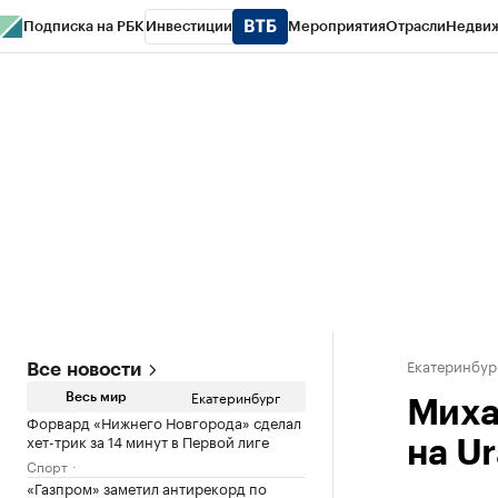
Подписка на РБК
Инвестиции
Мероприятия
Отрасли
Недви
РБК Курсы
РБК Life
Тренды
Визионеры
Национальные проекты
Горо
Спецпроекты СПб
Конференции СПб
Спецпроекты
Проверка конт
Екатеринбур
Все новости
Екатеринбург
Весь мир
Миха
Форвард «Нижнего Новгорода» сделал
хет-трик за 14 минут в Первой лиге
на Ur
Спорт
«Газпром» заметил антирекорд по