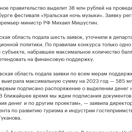
ное правительство выделит 38 млн рублей на провед
урге фестиваля «Уральская ночь музыки». Заявку ре
премьер-министр РФ Михаил Мишустин.
кая область подала шесть заявок, уточнили в департ
ионной политики. По правилам конкурса только одно
 субъекте, набравшее максимальное количество балл
етендовать на финансовую поддержку.
вская область подала заявки по всем мерам поддерж
и выиграла максимальную сумму на 2023 год — 585 м
Первым подписано распоряжение о выделении денег 
 В ближайшее время мы ждем подписания документов
ия денег и по другим проектам», — заявила директо
ента по развитию туризма и индустрии гостеприимст
уканова.
ый фестиваль пройдет 23 июня. В прошлом году Ural