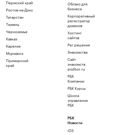
Пермский край
Облако для
бизнеса
Ростов-на-Дону
Корпоративный
Татарстан
регистратор
Тюмень
доменов
Черноземье
Хостинг
сайтов
Кавказ
Рег.решения
Карелия
Знакомства
Мурманск
Сайт
Приморский
знакомств
край
podbor.ru
РБК
Компании
РБК Курсы
Школа
управления
РБК
РБК
Новости
iOS