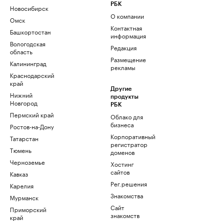
РБК
Новосибирск
О компании
Омск
Контактная
Башкортостан
информация
Вологодская
Редакция
область
Размещение
Калининград
рекламы
Краснодарский
край
Другие
Нижний
продукты
Новгород
РБК
Пермский край
Облако для
бизнеса
Ростов-на-Дону
Корпоративный
Татарстан
регистратор
Тюмень
доменов
Черноземье
Хостинг
сайтов
Кавказ
Рег.решения
Карелия
Знакомства
Мурманск
Сайт
Приморский
знакомств
край