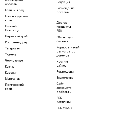
Редакция
область
Размещение
Калининград
рекламы
Краснодарский
край
Другие
Нижний
продукты
Новгород
РБК
Пермский край
Облако для
бизнеса
Ростов-на-Дону
Корпоративный
Татарстан
регистратор
Тюмень
доменов
Черноземье
Хостинг
сайтов
Кавказ
Рег.решения
Карелия
Знакомства
Мурманск
Сайт
Приморский
знакомств
край
podbor.ru
РБК
Компании
РБК Курсы