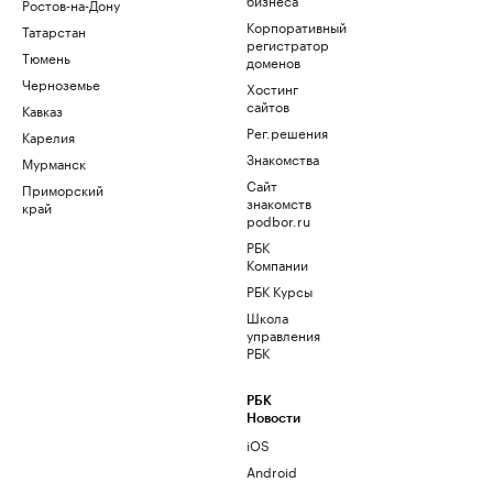
Ростов-на-Дону
Корпоративный
Татарстан
регистратор
Тюмень
доменов
Черноземье
Хостинг
сайтов
Кавказ
Рег.решения
Карелия
Знакомства
Мурманск
Сайт
Приморский
знакомств
край
podbor.ru
РБК
Компании
РБК Курсы
Школа
управления
РБК
РБК
Новости
iOS
Android