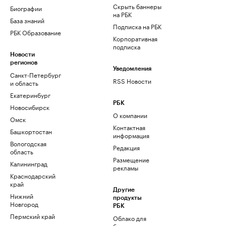
Скрыть баннеры
Биографии
на РБК
База знаний
Подписка на РБК
РБК Образование
Корпоративная
подписка
Новости
регионов
Уведомления
Санкт-Петербург
RSS Новости
и область
Екатеринбург
РБК
Новосибирск
О компании
Омск
Контактная
Башкортостан
информация
Вологодская
Редакция
область
Размещение
Калининград
рекламы
Краснодарский
край
Другие
Нижний
продукты
Новгород
РБК
Пермский край
Облако для
бизнеса