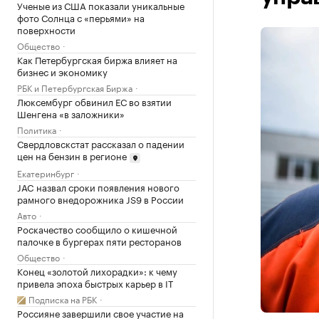
Ученые из США показали уникальные
фото Солнца с «перьями» на
поверхности
Общество
Как Петербургская биржа влияет на
бизнес и экономику
РБК и Петербургская Биржа
Люксембург обвинил ЕС во взятии
Шенгена «в заложники»
Политика
Свердловскстат рассказал о падении
цен на бензин в регионе
Екатеринбург
JAC назвал сроки появления нового
рамного внедорожника JS9 в России
Авто
Роскачество сообщило о кишечной
палочке в бургерах пяти ресторанов
Общество
Конец «золотой лихорадки»: к чему
привела эпоха быстрых карьер в IT
Подписка на РБК
Россияне завершили свое участие на