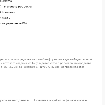
акомства
йт знакомств podbor.ru
К Компании
К Курсы
ола управления РБК
регистрации средства массовой информации выдано Федеральной
и сетевого издания «РБК» (свидетельство о регистрации средства
ор) 03.12.2021 за номером ЭЛ №ФС77-82385) сопровождаются
ерсональных данных
Политика обработки файлов cookie
·