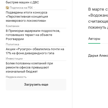
быстрее машин с ДВС
Подписка на РБК
В марте с
Подведены итоги конкурса
«Водокана
«Перспективная концепция
считающе
маневрового локомотива»
Компании
покинуть
В Приморье задержали подростков,
готовивших теракт на объекте
Авторы
Росгвардии
Политика
Акции «Русагро» обвалились почти на
17% на фоне дивидендного гэпа
Дарья Алек
Инвестиции
Более половины компаний при
ремонте офисов превышают
изначальный бюджет
Недвижимость
Загрузить еще