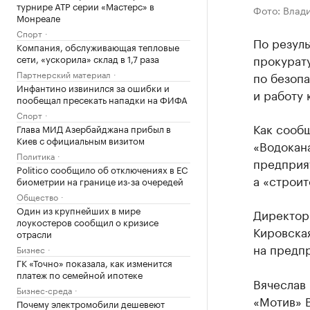
турнире ATP серии «Мастерс» в
Фото: Влад
Монреале
Спорт
По резул
Компания, обслуживающая тепловые
прокурату
сети, «ускорила» склад в 1,7 раза
Партнерский материал
по безоп
Инфантино извинился за ошибки и
и работу 
пообещал пресекать нападки на ФИФА
Спорт
Как сооб
Глава МИД Азербайджана прибыл в
Киев с официальным визитом
«Водокан
Политика
предприя
Politico сообщило об отключениях в ЕС
а «строит
биометрии на границе из-за очередей
Общество
Один из крупнейших в мире
Директор 
лоукостеров сообщил о кризисе
Кировска
отрасли
на предпр
Бизнес
ГК «Точно» показала, как изменится
платеж по семейной ипотеке
Вячеслав
Бизнес-среда
«Мотив» В
Почему электромобили дешевеют