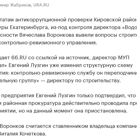
имир Жабриков, URA.RU
ьтатам антикоррупционной проверки Кировской райо
ры Екатеринбурга, из-под контроля директора «Вод
асности Вячеслава Воронкова вывели вопросы строит
контрольно-ревизионного управления.
щает 66.RU со ссылкой на источник, директор МУП
ал» Евгений Лузгин уже изменил структурную схему
тия: контрольно-ревизионную службу он переподчини
ельную группу» — директору по строительству.
предприятия Евгений Лузгин только подтвердил, что
я районная прокуратура действительно проводила пр
иятии, но на данный момент она приостановлена.
 Воронков считается ставленником владельца компан
италия Кочеткова.