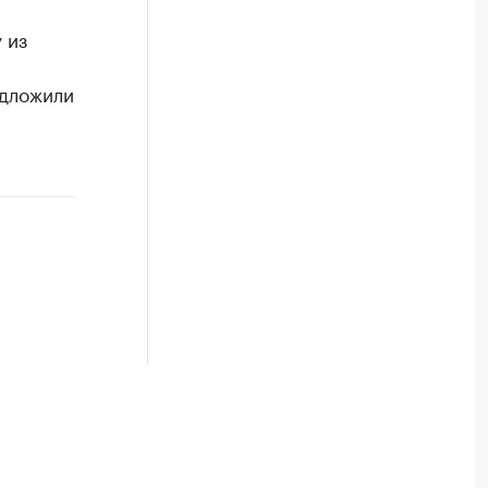
 из
едложили