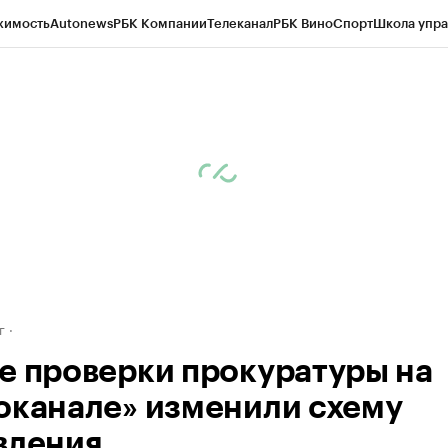
жимость
Autonews
РБК Компании
Телеканал
РБК Вино
Спорт
Школа упра
д
Стиль
Крипто
РБК Бизнес-среда
Дискуссионный клуб
Исследования
К
рагентов
Политика
Экономика
Бизнес
Технологии и медиа
Финансы
Рын
г
е проверки прокуратуры на
оканале» изменили схему
вления