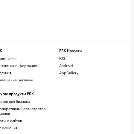
К
РБК Новости
компании
iOS
нтактная информация
Android
дакция
AppGallery
змещение рекламы
угие продукты РБК
лако для бизнеса
рпоративный регистратор
менов
стинг сайтов
г.решения