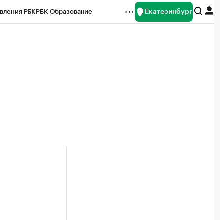
Екатеринбург
вления РБК
РБК Образование
редитные рейтинги
Франшизы
Газета
ок наличной валюты