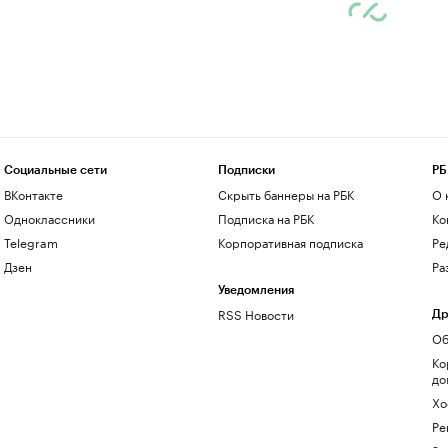
Социальные сети
Подписки
РБ
ВКонтакте
Скрыть баннеры на РБК
О 
Одноклассники
Подписка на РБК
Ко
Telegram
Корпоративная подписка
Ре
Дзен
Ра
Уведомления
RSS Новости
Др
Об
Ко
до
Хо
Ре