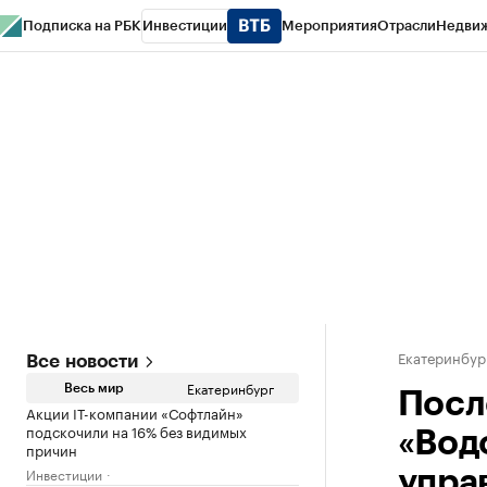
Подписка на РБК
Инвестиции
Мероприятия
Отрасли
Недви
РБК Курсы
РБК Life
Тренды
Визионеры
Национальные проекты
Горо
Спецпроекты СПб
Конференции СПб
Спецпроекты
Проверка конт
Екатеринбур
Все новости
Екатеринбург
Весь мир
Посл
Акции IT-компании «Софтлайн»
подскочили на 16% без видимых
«Вод
причин
Инвестиции
упра