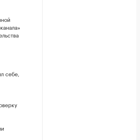
нной
оканала»
ельства
л себе,
оверку
ии